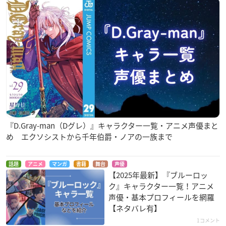
『D.Gray-man（Dグレ）』キャラクター一覧・アニメ声優まと
め エクソシストから千年伯爵・ノアの一族まで
話題
アニメ
マンガ
書籍
舞台
声優
【2025年最新】『ブルーロッ
ク』キャラクター一覧！アニメ
声優・基本プロフィールを網羅
【ネタバレ有】
1コメント