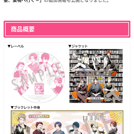
豪、巣鴨へ行く～」
商品概要