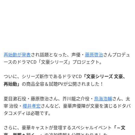
再始動が発表
され話題となった、声優・
藤原啓治
さんプロデュ
ースのドラマCD「文豪シリーズ」プロジェクト。
ついに、シリーズ新作であるドラマCD
「文豪シリーズ 文豪、
の商品全容＆試聴PVが公開されました！
再始動」
夏目漱石役・藤原啓治さん、芥川龍之介役・
鳥海浩輔
さん、太
宰 治役・
櫻井孝宏
さんなど、豪華声優陣が文豪を演じるドタバ
タコメディは必聴です。
さらに、豪華キャストが登壇するスペシャルイベント
「～文
の追加情報も公開となりました。