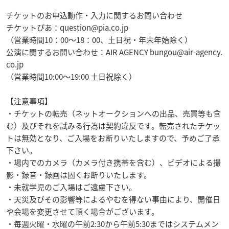
チケットのお申込動作・入力に関するお問い合わせ
チケットぴあ：
question@pia.co.jp
（営業時間10：00～18：00、土日祝・年末年始除く）
公演に関するお問い合わせ：AIR AGENCY
bungou@air-agency.
co.jp
（営業時間10:00～19:00 土日祝除く）
【注意事項】
・チケットの転売（ネットオークションへの出品、売買等も含
む）及びそれを試みる行為は契約違反です。転売されたチケッ
トは無効となり、ご入場をお断りいたしますので、予めご了承
下さい。
・場内でのカメラ（カメラ付き携帯を含む）、ビデオによる撮
影・録音・録画は固くお断りいたします。
・未就学児のご入場はご遠慮下さい。
・天災及びその影響等によるやむを得ない事由により、開催日
や会場を変更させて頂く場合がございます。
・毎週火曜・水曜の午前2:30から午前5:30まではシステムメン