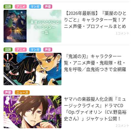
話題
アニメ
マンガ
声優
【2026年最新版】『薬屋のひと
りごと』キャラクター一覧！ア
ニメ声優・プロフィールまとめ
1コメント
話題
アニメ
マンガ
声優
『鬼滅の刃』キャラクター一
覧・アニメ声優・鬼殺隊・柱・
鬼を呼吸／血鬼術つきで全網羅
声優
ニュース
ヤマハの楽器擬人化企画『ミュ
ージックラヴィス』ドラマCD
「Op.ヴァイオリン（CV.野島裕
史さん）」ジャケット公開！
2コメント