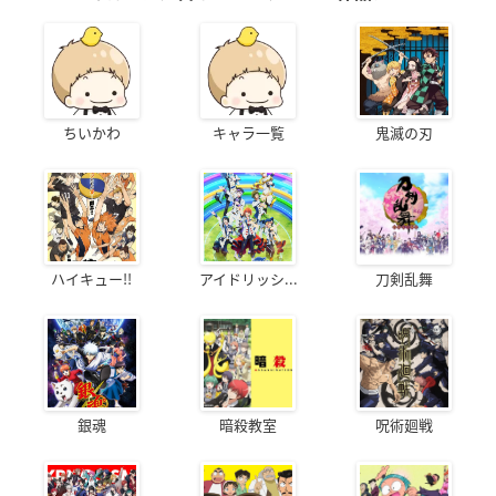
ちいかわ
キャラ一覧
鬼滅の刃
ハイキュー!!
アイドリッシ...
刀剣乱舞
銀魂
暗殺教室
呪術廻戦