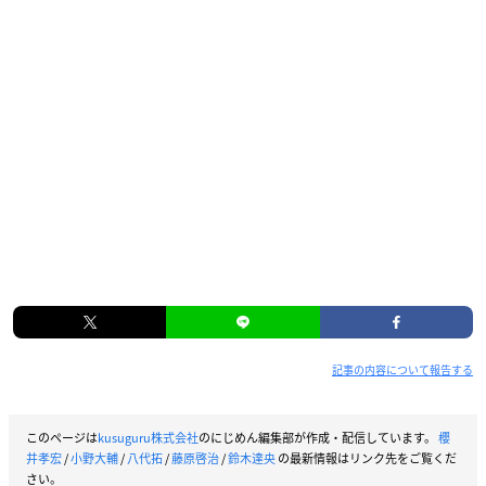
記事の内容について報告する
このページは
kusuguru株式会社
のにじめん編集部が作成・配信しています。
櫻
井孝宏
/
小野大輔
/
八代拓
/
藤原啓治
/
鈴木達央
の最新情報はリンク先をご覧くだ
さい。