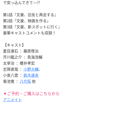
で突っ込んできて―!?
第1話『文豪、旧友と再会する』
第2話『文豪、映画を作る』
第3話『文豪、新スポットに行く』
豪華キャストコメントも収録！
【キャスト】
夏目漱石 ： 藤原啓治
芥川龍之介 ： 鳥海浩輔
太宰治 ： 櫻井孝宏
志賀直哉 ：
小野大輔
、
小泉八雲 ：
鈴木達央
菊池寛 ：
八代拓
他
▼ご予約・ご購入はこちらから
アニメイト