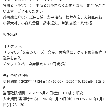
登壇者（予定）：※出演者は予告なく変更となる可能性がござ
います。ご了承ください。
芥川龍之介役・鳥海浩輔、太宰 治役・櫻井孝宏、志賀直哉役・
小野大輔、小泉八雲役・鈴木達央、菊池 寛役・八代 拓
※敬称略
【チケット】
ドラマCD「文豪シリーズ」文豪、再始動にチケット優先販売申
込券を封入！
チケット価格：全席指定 6,800円 (税込)
先行予約 (抽選)
受付期間：2020年4月24日(金) 10:00 ～ 2020年5月26日(火) 23:5
9
当落確認期間：2020年5月29日(金) 13:00より順次
入金期間(当選時のみ)：2020年5月29日(金) 13:00～2020年6月1
日(月)23：30