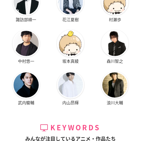
諏訪部順一
花江夏樹
村瀬歩
中村悠一
坂本真綾
森川智之
武内駿輔
内山昂輝
浪川大輔
KEYWORDS
みんなが注目しているアニメ・作品たち