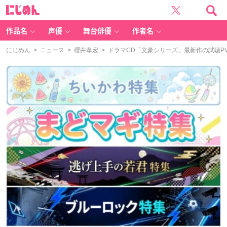
に
じ
め
ん
作品名
声優
舞台俳優
作者名
にじめん
>
ニュース
>
櫻井孝宏
> ドラマCD「文豪シリーズ」最新作の試聴