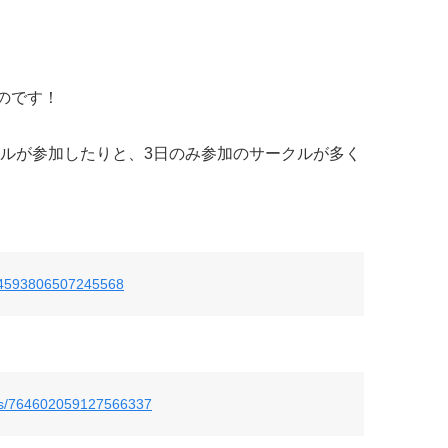
のです！
ルが参加したりと、3日のみ参加のサークルが多く
/764593806507245568
atus/764602059127566337