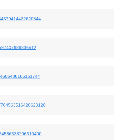
s/764579414432620544
764597407686336512
/764606486165151744
tus/764563516426629120
s/764586538206310400