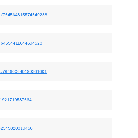
tatus/764564815574540288
us/764594411644694528
atus/764600640190361601
4571921719537664
4602345820819456