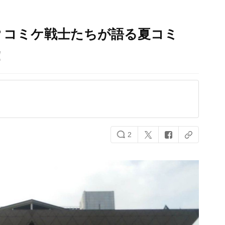
？コミケ戦士たちが語る夏コミ
！
2