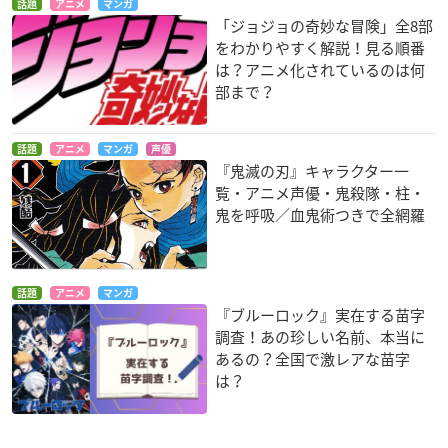
話題
アニメ
マンガ
「ジョジョの奇妙な冒険」全8部
をわかりやすく解説！見る順番
は？アニメ化されているのは何
部まで？
話題
アニメ
マンガ
声優
『鬼滅の刃』キャラクター一
覧・アニメ声優・鬼殺隊・柱・
鬼を呼吸／血鬼術つきで全網羅
話題
アニメ
マンガ
『ブルーロック』実在する苗字
調査！あの珍しい名前、本当に
あるの？全国で激レアな苗字
は？