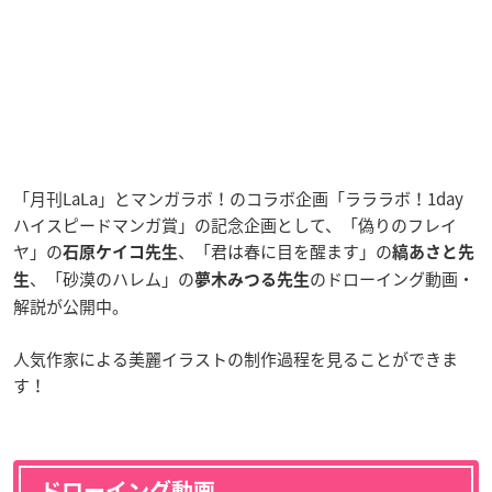
「月刊LaLa」とマンガラボ！のコラボ企画「ラララボ！1day
ハイスピードマンガ賞」の記念企画として、「偽りのフレイ
ヤ」の
、「君は春に目を醒ます」の
石原ケイコ先生
縞あさと先
、「砂漠のハレム」の
のドローイング動画・
生
夢木みつる先生
解説が公開中。
人気作家による美麗イラストの制作過程を見ることができま
す！
ドローイング動画