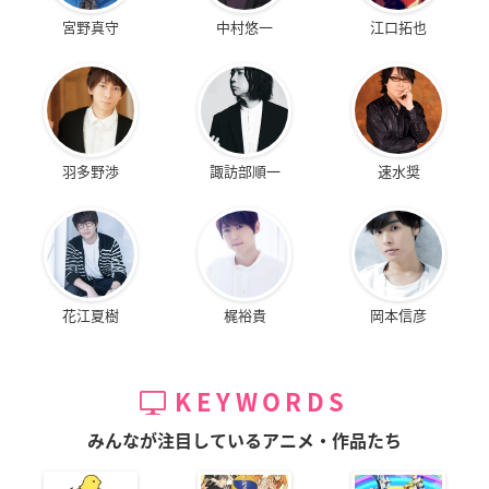
宮野真守
中村悠一
江口拓也
羽多野渉
諏訪部順一
速水奨
花江夏樹
梶裕貴
岡本信彦
KEYWORDS
みんなが注目しているアニメ・作品たち