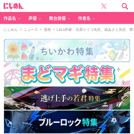
に
じ
め
ん
作品名
声優
舞台俳優
作者名
にじめん
>
ニュース
>
漫画
> LaLa作家・石原ケイコ先生、縞あさと先生、