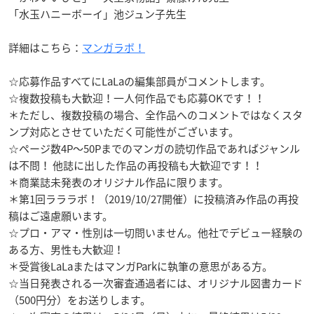
「水玉ハニーボーイ」池ジュン子先生
詳細はこちら：
マンガラボ！
☆応募作品すべてにLaLaの編集部員がコメントします。
☆複数投稿も大歓迎！一人何作品でも応募OKです！！
＊ただし、複数投稿の場合、全作品へのコメントではなくスタ
ンプ対応とさせていただく可能性がございます。
☆ページ数4P～50Pまでのマンガの読切作品であればジャンル
は不問！ 他誌に出した作品の再投稿も大歓迎です！！
＊商業誌未発表のオリジナル作品に限ります。
＊第1回ラララボ！（2019/10/27開催）に投稿済み作品の再投
稿はご遠慮願います。
☆プロ・アマ・性別は一切問いません。他社でデビュー経験の
ある方、男性も大歓迎！
＊受賞後LaLaまたはマンガParkに執筆の意思がある方。
☆当日発表される一次審査通過者には、オリジナル図書カード
（500円分）をお送りします。