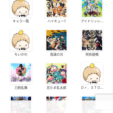
キャラ一覧
ハイキュー!!
アイドリッシ...
ちいかわ
鬼滅の刃
呪術廻戦
刀剣乱舞
忍たま乱太郎
Ｄｒ．ＳＴＯ...