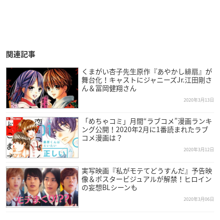
関連記事
くまがい杏子先生原作『あやかし緋扇』が
舞台化！キャストにジャニーズJr.江田剛さ
ん＆冨岡健翔さん
2020年3月13日
「めちゃコミ」月間“ラブコメ”漫画ランキ
ング公開！2020年2月に1番読まれたラブ
コメ漫画は？
2020年3月12日
実写映画『私がモテてどうすんだ』予告映
像＆ポスタービジュアルが解禁！ヒロイン
の妄想BLシーンも
2020年3月06日