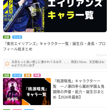
話題
マンガ
『東京エイリアンズ』キャラクター一覧｜誕生日・身長・プロ
フィール総まとめ
7コメント
兵吾もっと高い感じに書かれてるはず、、、 雨宮178cm、天空橋183c
mよりたかいはず
話題
マンガ
書籍
声優
『桃源暗鬼』キャラクター一
覧 一ノ瀬四季ら羅刹学園＆鬼
國隊の声優・能力・誕生日まと
め【2026年最新】