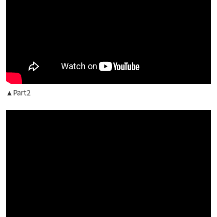
▲Part2