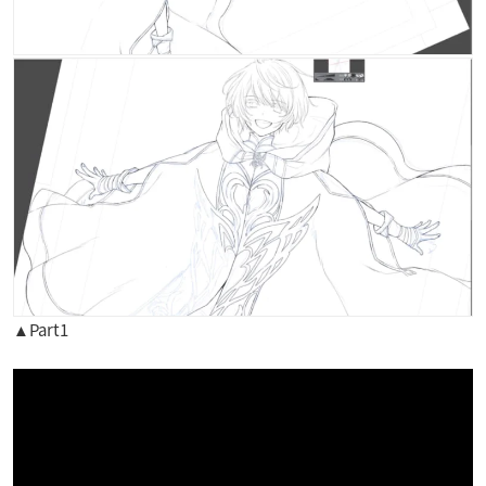
▲Part1