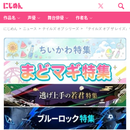
に
じ
め
ん
作品名
声優
舞台俳優
作者名
にじめん
>
ニュース
>
テイルズ オブ シリーズ
> 『テイルズ オブ ザ レイ