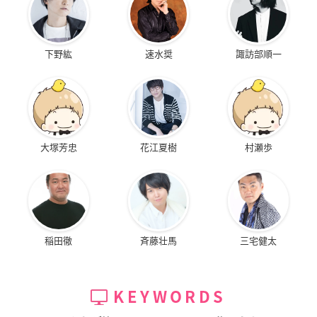
下野紘
速水奨
諏訪部順一
大塚芳忠
花江夏樹
村瀬歩
稲田徹
斉藤壮馬
三宅健太
KEYWORDS