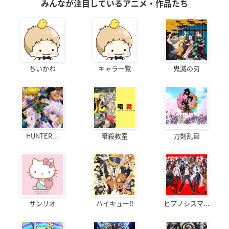
みんなが注目しているアニメ・作品たち
ちいかわ
キャラ一覧
鬼滅の刃
HUNTER...
暗殺教室
刀剣乱舞
サンリオ
ハイキュー!!
ヒプノシスマ...