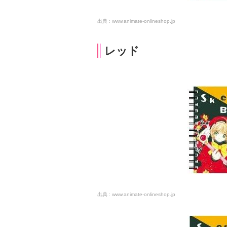
www.animate-onlineshop.jp
レッド
www.animate-onlineshop.jp