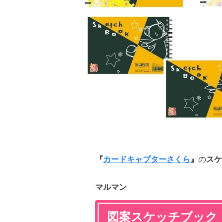
『
カードキャプターさくら
』
の
スケ
マルマン
図案スケッチブック