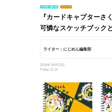
オタ活・推し活
ニュース
『カードキャプターさ
可憐なスケッチブック
ライター：にじめん編集部
2016年 08月12日
Friday 11:14