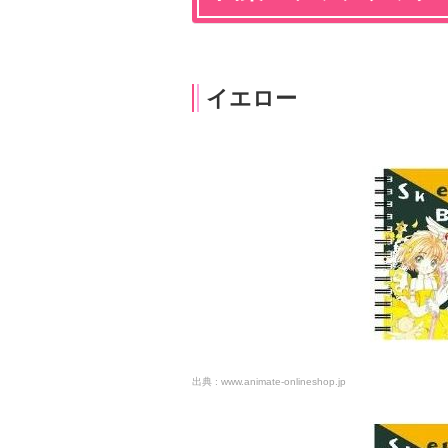
イエロー
www.animate-onlineshop.jp