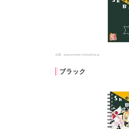
www.animate-onlineshop.jp
ブラック