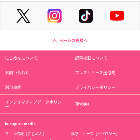
ページの先頭へ
にじめんについて
記事掲載について
お問い合わせ
プレスリリース送付先
利用規約
プライバシーポリシー
インフォマティブデータポリシ
運営会社
ー
kusuguru
media
アニメ情報［にじめん］
科学ニュース［ナゾロジー］