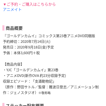
▼ご予約・ご購入はこちらから
アニメイト
商品概要
『ゴールデンカムイ』コミックス第23巻アニメDVD同梱版
予約締切：2020年7月14日(火)
発売日：2020年9月18日(金)予定
予価：本体3,600円＋税
【商品内容】
・YJC「ゴールデンカムイ」第23巻
・アニメDVD(新作OVA 約23分収録予定)
収録エピソード：「支遁動物記」
（原作：野田サトル／監督：難波日登志／アニメーション制
作：ジェノスタジオ）
※敬称略
ステッカー配布概要