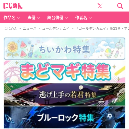
に
じ
め
ん
作品名
声優
舞台俳優
作者名
にじめん
>
ニュース
>
ゴールデンカムイ
> 『ゴールデンカムイ』第23巻・