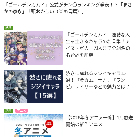
「ゴールデンカムイ」公式がチン〇ランキング発表！？「まさ
かの家永」「頭おかしい（誉め言葉）」
話題
『ゴールデンカムイ』過酷な人
生を生きるキャラの名言集！ア
イヌ・軍人・囚人まで全34名の
名台詞を網羅
渋さに痺れるジジイキャラ15
選！『金カム』土方、『ワン
ピ』レイリーなどの魅力とは？
話題
アニメ
【2026年冬アニメ一覧】1月放送
開始の新作アニメ