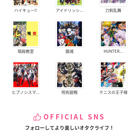
ハイキュー!!
アイドリッシ...
刀剣乱舞
暗殺教室
銀魂
HUNTER...
ヒプノシスマ...
呪術廻戦
テニスの王子様
OFFICIAL SNS
フォローしてより楽しいオタクライフ！