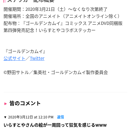
開催期間：
2020
年
3
月
21
日（土）～なくなり次第終了
開催場所：全国のアニメイト（アニメイトオンライン除く）
配布物：『ゴールデンカムイ』コミックス
アニメ
DVD
同梱版
第四弾発売記念！いらすとやコラボステッカー
『ゴールデンカムイ』
公式サイト
／
Twitter
©野田サトル／集英社・ゴールデンカムイ製作委員会
皆のコメント
2020年3月12日 at 12:10 PM
返信
いらすとやさんの絵が一周回って狂気を感じるwww