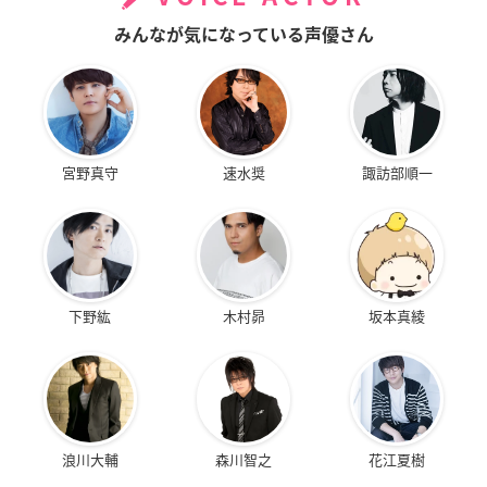
みんなが気になっている声優さん
宮野真守
速水奨
諏訪部順一
下野紘
木村昴
坂本真綾
浪川大輔
森川智之
花江夏樹