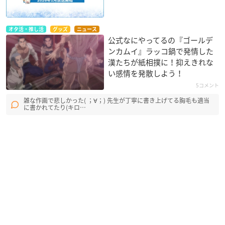
オタ活・推し活
グッズ
ニュース
公式なにやってるの『ゴールデ
ンカムイ』ラッコ鍋で発情した
漢たちが紙相撲に！抑えきれな
い感情を発散しよう！
5コメント
雑な作画で悲しかった( ；∀；) 先生が丁寧に書き上げてる胸毛も適当
に書かれてたり(キロ…