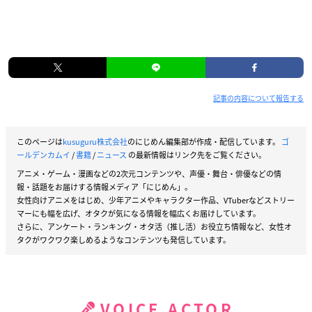
記事の内容について報告する
このページは
kusuguru株式会社
のにじめん編集部が作成・配信しています。
ゴ
ールデンカムイ
/
書籍
/
ニュース
の最新情報はリンク先をご覧ください。
アニメ・ゲーム・漫画などの2次元コンテンツや、声優・舞台・俳優などの情
報・話題をお届けする情報メディア「にじめん」。
女性向けアニメをはじめ、少年アニメやキャラクター作品、VTuberなどストリー
マーにも幅を広げ、オタクが気になる情報を幅広くお届けしています。
さらに、アンケート・ランキング・オタ活（推し活）お役立ち情報など、女性オ
タクがワクワク楽しめるようなコンテンツも発信しています。
VOICE ACTOR