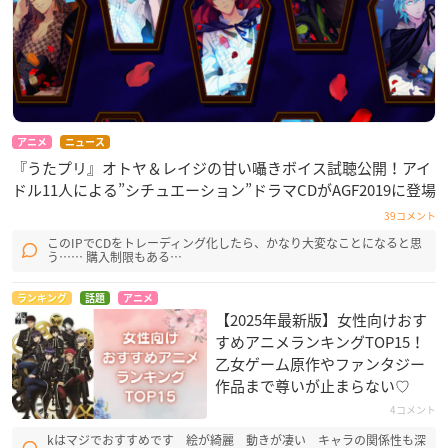
アニメ
ニュース
『うたプリ』オトヤ＆レイジの甘い囁きボイス試聴公開！アイ
ドル11人による”シチュエーション”ドラマCDがAGF2019に登場
39コメント
このIPでCDをトレーディング化したら、かなり大変なことになると思
う…… 購入制限もある…
ランキング
話題
アニメ
【2025年最新版】女性向けおす
すめアニメランキングTOP15！
乙女ゲーム原作やファンタジー
作品まで尊いが止まらない♡
4コメント
kはマジでおすすめです 絵が綺麗 動きが凄い キャラの関係性も深