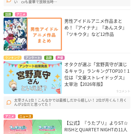
い cvも豪華で放映当時…
話題
アニメ
男性アイドルアニメ作品まと
め！『アイナナ』『あんスタ』
『ツキウタ』など12作品
ランキング
アンケート
話題
声優
オタクが選ぶ「宮野真守が演じ
るキャラ」ランキングTOP10！1
位は『文豪ストレイドッグス』
太宰治【2026年版】
9コメント
太宰さん1位！こんなかでは最推しだから嬉しい！ 2位が月くん！月く
んが1位だと思ってた！
アニメ
ニュース
【公式】『うたプリ』よりST☆
RISHとQUARTET NIGHTの11人