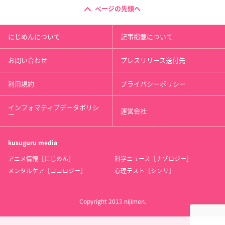
ページの先頭へ
にじめんについて
記事掲載について
お問い合わせ
プレスリリース送付先
利用規約
プライバシーポリシー
インフォマティブデータポリシ
運営会社
ー
kusuguru
media
アニメ情報［にじめん］
科学ニュース［ナゾロジー］
メンタルケア［ココロジー］
心理テスト［シンリ］
Copyright 2013 nijimen.