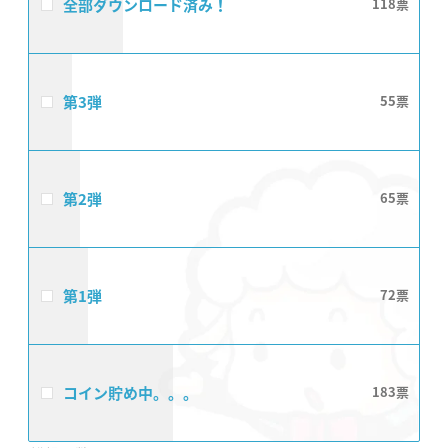
全部ダウンロード済み！
118
第3弾
55
第2弾
65
第1弾
72
コイン貯め中。。。
183