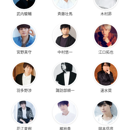
武内駿輔
斉藤壮馬
木村昴
宮野真守
中村悠一
江口拓也
羽多野渉
諏訪部順一
速水奨
花江夏樹
梶裕貴
岡本信彦