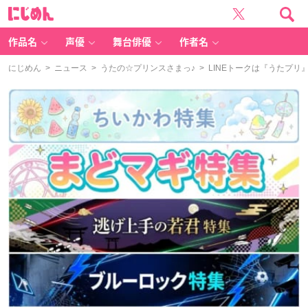
に
じ
め
ん
作品名
声優
舞台俳優
作者名
にじめん
>
ニュース
>
うたの☆プリンスさまっ♪
> LINEトークは『うたプ