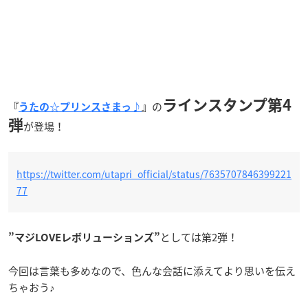
ラインスタンプ第4
の
『
うたの☆プリンスさまっ♪
』
弾
が登場！
https://twitter.com/utapri_official/status/7635707846399221
77
としては第2弾！
”マジLOVEレボリューションズ”
今回は言葉も多めなので、色んな会話に添えてより思いを伝え
ちゃおう♪