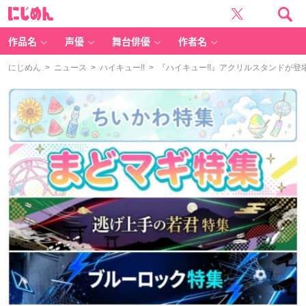
に
じ
め
ん
作品名
声優
舞台俳優
作者名
にじめん
>
ニュース
>
ハイキュー!!
> 『ハイキュー!!』アクリルスタンドが