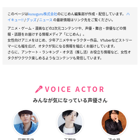
このページは
kusuguru株式会社
のにじめん編集部が作成・配信しています。
ハ
イキュー!!
/
グッズ
/
ニュース
の最新情報はリンク先をご覧ください。
アニメ・ゲーム・漫画などの2次元コンテンツや、声優・舞台・俳優などの情
報・話題をお届けする情報メディア「にじめん」。
女性向けアニメをはじめ、少年アニメやキャラクター作品、VTuberなどストリー
マーにも幅を広げ、オタクが気になる情報を幅広くお届けしています。
さらに、アンケート・ランキング・オタ活（推し活）お役立ち情報など、女性オ
タクがワクワク楽しめるようなコンテンツも発信しています。
VOICE ACTOR
みんなが気になっている声優さん
宮野真守
下野紘
速水奨