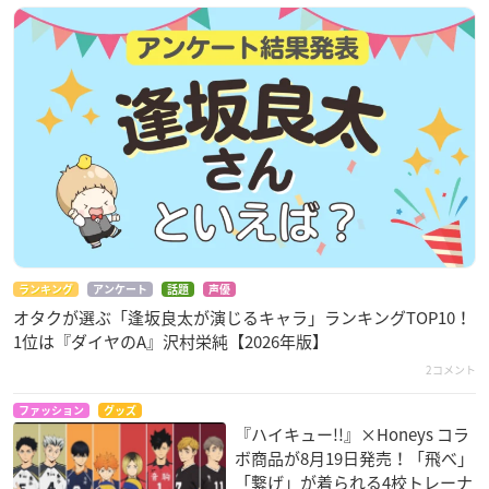
ランキング
アンケート
話題
声優
オタクが選ぶ「逢坂良太が演じるキャラ」ランキングTOP10！
1位は『ダイヤのA』沢村栄純【2026年版】
2コメント
ファッション
グッズ
『ハイキュー!!』×Honeys コラ
ボ商品が8月19日発売！「飛べ」
「繋げ」が着られる4校トレーナ