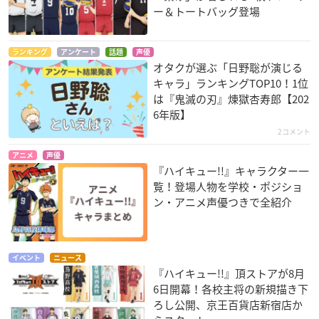
ー＆トートバッグ登場
ランキング
アンケート
話題
声優
オタクが選ぶ「日野聡が演じる
キャラ」ランキングTOP10！1位
は『鬼滅の刃』煉󠄁獄杏寿郎【202
6年版】
2コメント
アニメ
声優
『ハイキュー!!』キャラクター一
覧！登場人物を学校・ポジショ
ン・アニメ声優つきで全紹介
イベント
ニュース
『ハイキュー!!』頂ストアが8月
6日開幕！各校主将の新規描き下
ろし公開、京王百貨店新宿店か