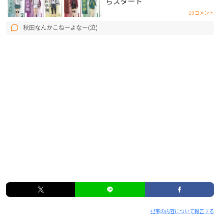
らスタート
19コメント
秋田なんかこねーよなー(泣)
記事の内容について報告する