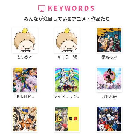
KEYWORDS
みんなが注目しているアニメ・作品たち
ちいかわ
キャラ一覧
鬼滅の刃
HUNTER...
アイドリッシ...
刀剣乱舞