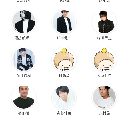
諏訪部順一
鈴村健一
森川智之
花江夏樹
村瀬歩
大塚芳忠
稲田徹
斉藤壮馬
木村昴