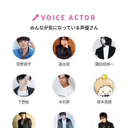
VOICE ACTOR
みんなが気になっている声優さん
宮野真守
速水奨
諏訪部順一
下野紘
木村昴
坂本真綾