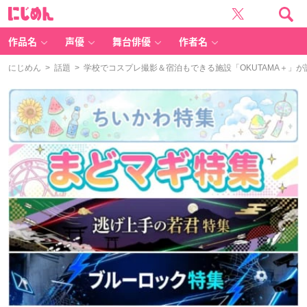
に
じ
め
ん
作品名
声優
舞台俳優
作者名
にじめん
>
話題
> 学校でコスプレ撮影＆宿泊もできる施設「OKUTAMA＋」