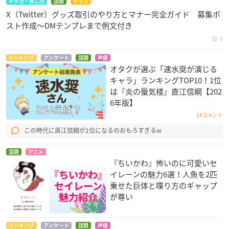
オタ活・推し活
話題
グッズ
X（Twitter）グッズ取引のやり方とマナー完全ガイド 募集ポ
スト作成〜DMテンプレまで例文付き
5
ランキング
アンケート
話題
声優
オタクが選ぶ「速水奨が演じる
キャラ」ランキングTOP10！1位
は『炎の蜃気楼』直江信綱【202
6年版】
14コメント
この時代に直江信綱が1位になるのおもろすぎるw
話題
アニメ
『ちいかわ』怖いのに可愛いセ
イレーンの魅力6選！人魚を2匹
乗せた巨体と喋り方のギャップ
が尊い
ランキング
アンケート
話題
声優