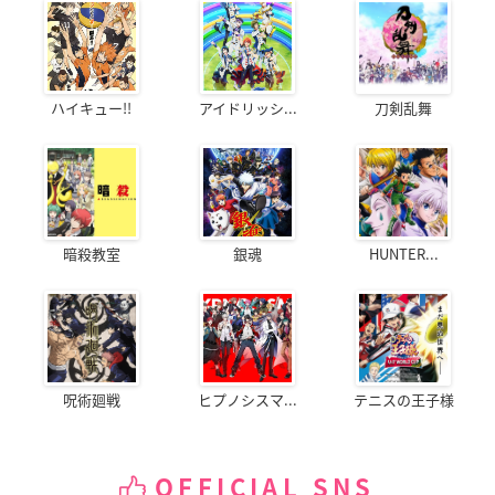
ハイキュー!!
アイドリッシ...
刀剣乱舞
暗殺教室
銀魂
HUNTER...
呪術廻戦
ヒプノシスマ...
テニスの王子様
OFFICIAL SNS