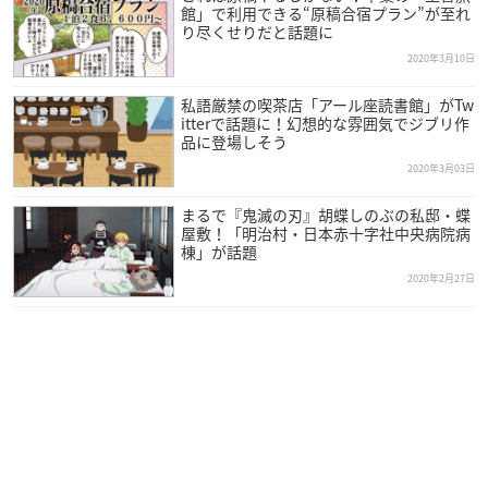
館」で利用できる“原稿合宿プラン”が至れ
り尽くせりだと話題に
2020年3月10日
私語厳禁の喫茶店「アール座読書館」がTw
itterで話題に！幻想的な雰囲気でジブリ作
品に登場しそう
2020年3月03日
まるで『鬼滅の刃』胡蝶しのぶの私邸・蝶
屋敷！「明治村・日本赤十字社中央病院病
棟」が話題
2020年2月27日