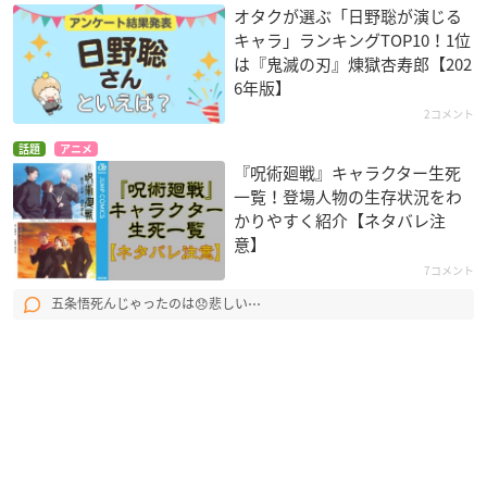
オタクが選ぶ「日野聡が演じる
キャラ」ランキングTOP10！1位
は『鬼滅の刃』煉󠄁獄杏寿郎【202
6年版】
2コメント
話題
アニメ
『呪術廻戦』キャラクター生死
一覧！登場人物の生存状況をわ
かりやすく紹介【ネタバレ注
意】
7コメント
五条悟死んじゃったのは😞悲しい⋯