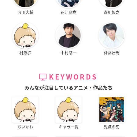
浪川大輔
花江夏樹
森川智之
村瀬歩
中村悠一
斉藤壮馬
KEYWORDS
みんなが注目しているアニメ・作品たち
ちいかわ
キャラ一覧
鬼滅の刃