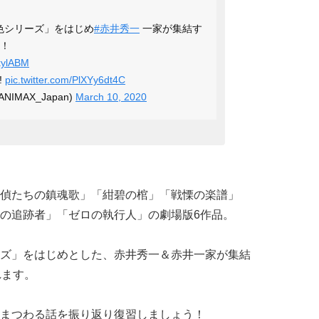
色シリーズ」をはじめ
#赤井秀一
一家が集結す
送！
6kylABM
!
pic.twitter.com/PlXYy6dt4C
IMAX_Japan)
March 10, 2020
偵たちの鎮魂歌」「紺碧の棺」「戦慄の楽譜」
の追跡者」「ゼロの執行人」の劇場版6作品。
ズ」をはじめとした、赤井秀一＆赤井一家が集結
れます。
まつわる話を振り返り復習しましょう！