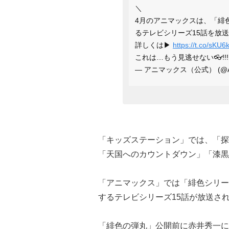
＼
4月のアニマックスは、「緋
るテレビシリーズ15話を放
詳しくは▶
https://t.co/sKU
これは…もう見逃せない👓!!!
— アニマックス（公式） (@AN
「キッズステーション」では、「探
「天国へのカウントダウン」「漆黒
「アニマックス」では「緋色シリー
するテレビシリーズ15話が放送さ
「緋色の弾丸」公開前に赤井秀一に