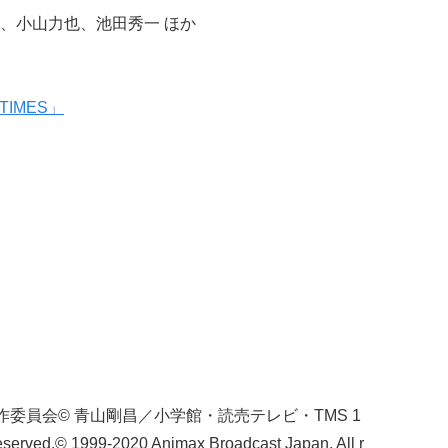
、小山力也、池田秀一 ほか
TIMES」
』
製作委員会© 青山剛昌／小学館・読売テレビ・TMS 1
Reserved.© 1999-2020 Animax Broadcast Japan. All r