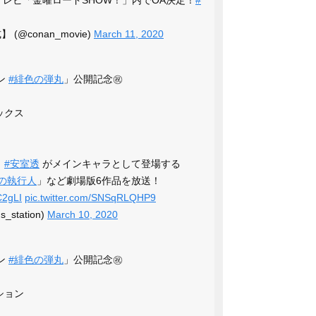
@conan_movie)
March 11, 2020
ナン
#緋色の弾丸
」公開記念㊗
ックス
、
#安室透
がメインキャラとして登場する
の執行人
」など劇場版6作品を放送！
C2gLI
pic.twitter.com/SNSqRLQHP9
station)
March 10, 2020
ナン
#緋色の弾丸
」公開記念㊗
ション