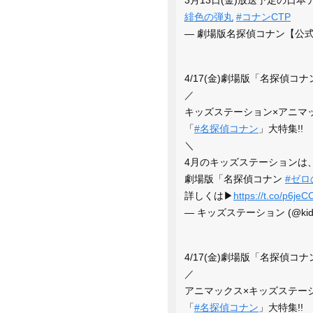
緋色の弾丸
#コナンCTP
— 劇場版名探偵コナン【公式】 (
4/17(金)劇場版「名探偵コ
／
キッズステーション×アニマ
「
#名探偵コナン
」大特集!!
＼
4月のキッズステーションは
劇場版「名探偵コナン
#ゼロ
詳しくは▶
https://t.co/p6jeC
— キッズステーション (@kids_
4/17(金)劇場版「名探偵コ
／
アニマックス×キッズステー
「
#名探偵コナン
」大特集!!