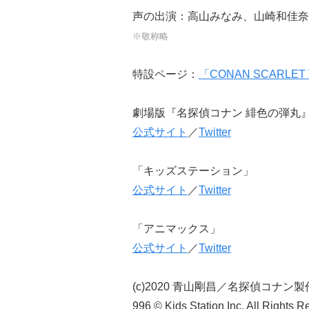
声の出演：高山みなみ、山崎和佳奈
※敬称略
特設ページ：
「CONAN SCARLET 
劇場版『名探偵コナン 緋色の弾丸
公式サイト
／
Twitter
「キッズステーション」
公式サイト
／
Twitter
「アニマックス」
公式サイト
／
Twitter
(c)2020 青山剛昌／名探偵コナン
996 © Kids Station Inc. All Rights 