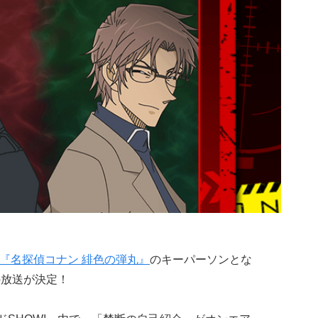
『名探偵コナン 緋色の弾丸』
のキーパーソンとな
の放送が決定！