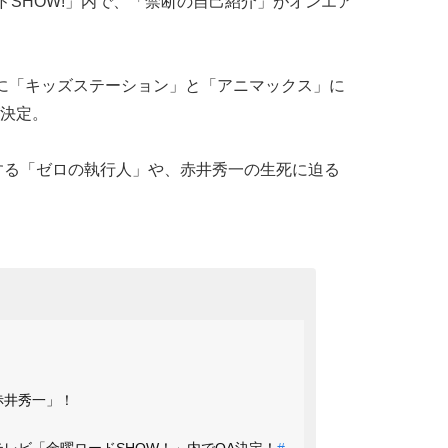
ドSHOW!」内で、「禁断の自己紹介」がオンエア
に「キッズステーション」と「アニマックス」に
決定。
する「ゼロの執行人」や、赤井秀一の生死に迫る
】
 赤井秀一」！
本テレビ「金曜ロードSHOW！」内でOA決定！
#