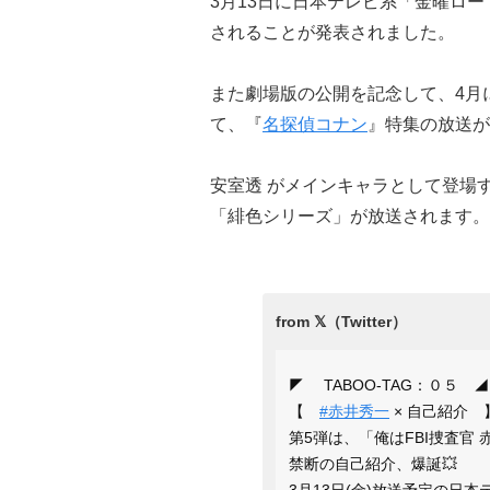
3月13日に日本テレビ系「金曜ロー
されることが発表されました。
また劇場版の公開を記念して、4月
て、『
名探偵コナン
』特集の放送が
安室透 がメインキャラとして登場
「緋色シリーズ」が放送されます。
◤ TABOO-TAG：０５ ◢
【
#赤井秀一
× 自己紹介 
第5弾は、「俺はFBI捜査官
禁断の自己紹介、爆誕💥
3月13日(金)放送予定の日