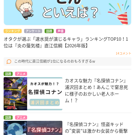
ランキング
アンケート
話題
声優
オタクが選ぶ「速水奨が演じるキャラ」ランキングTOP10！1
位は『炎の蜃気楼』直江信綱【2026年版】
14コメント
この時代に直江信綱が1位になるのおもろすぎるw
話題
アニメ
カオスな魅力『名探偵コナン』
浦沢回まとめ！あんこで窒息死
に様子のおかしい老人ホー
ム！？
話題
アニメ
『名探偵コナン』怪盗キッド
の“変装”は激かわ女装から衝撃