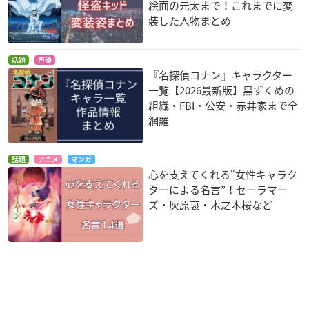
絵面の元太まで！これまでに変
装した人物まとめ
話題
声優
『名探偵コナン』キャラクター
一覧【2026最新版】黒ずくめの
組織・FBI・公安・赤井家まで全
網羅
話題
アニメ
マンガ
心を支えてくれる“女性キャラク
ターによる名言”！セーラマー
ズ・灰原哀・木之本桜など