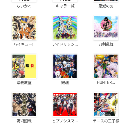
ちいかわ
キャラ一覧
鬼滅の刃
ハイキュー!!
アイドリッシ...
刀剣乱舞
暗殺教室
銀魂
HUNTER...
呪術廻戦
ヒプノシスマ...
テニスの王子様