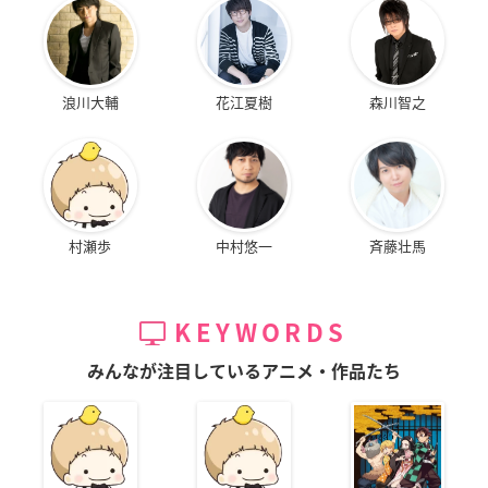
浪川大輔
花江夏樹
森川智之
村瀬歩
中村悠一
斉藤壮馬
KEYWORDS
みんなが注目しているアニメ・作品たち