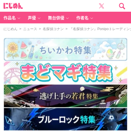
に
じ
め
ん
作品名
声優
舞台俳優
作者名
にじめん
>
ニュース
>
名探偵コナン
> 『名探偵コナン』Ponipoトレーデ