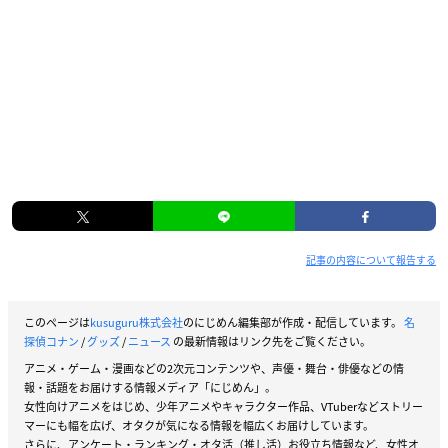
記事の内容について報告する
このページは
kusuguru株式会社
のにじめん編集部が作成・配信しています。
名
探偵コナン
/
グッズ
/
ニュース
の最新情報はリンク先をご覧ください。
アニメ・ゲーム・漫画などの2次元コンテンツや、声優・舞台・俳優などの情
報・話題をお届けする情報メディア「にじめん」。
女性向けアニメをはじめ、少年アニメやキャラクター作品、VTuberなどストリー
マーにも幅を広げ、オタクが気になる情報を幅広くお届けしています。
さらに、アンケート・ランキング・オタ活（推し活）お役立ち情報など、女性オ