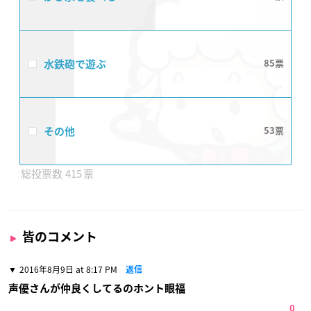
水鉄砲で遊ぶ
85
その他
53
415
皆のコメント
2016年8月9日 at 8:17 PM
返信
声優さんが仲良くしてるのホント眼福
0