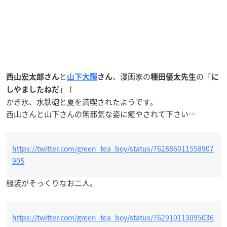
と
、漫画家の
の「
西山宏太郎さん
山下大輝
さん
種田優太先生
に
」！
しやましたねだ
かき氷、水鉄砲と夏を満喫されたようです。
西山さんと山下さんの無邪気な姿に癒やされて下さい…
https://twitter.com/green_tea_boy/status/762886011558907
905
服装がそっくりなお二人。
https://twitter.com/green_tea_boy/status/762910113095036