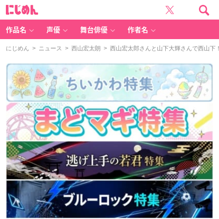
に
じ
め
ん
作品名
声優
舞台俳優
作者名
にじめん
>
ニュース
>
西山宏太朗
> 西山宏太郎さんと山下大輝さんで西山下