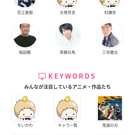
花江夏樹
大塚芳忠
村瀬歩
稲田徹
斉藤壮馬
三宅健太
KEYWORDS
みんなが注目しているアニメ・作品たち
ちいかわ
キャラ一覧
鬼滅の刃