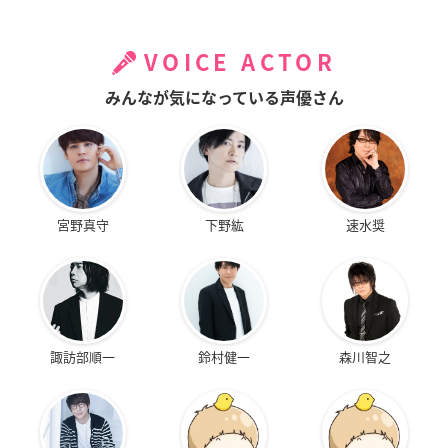
VOICE ACTOR
みんなが気になっている声優さん
宮野真守
下野紘
速水奨
諏訪部順一
鈴村健一
森川智之