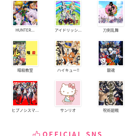
HUNTER...
アイドリッシ...
刀剣乱舞
暗殺教室
ハイキュー!!
銀魂
ヒプノシスマ...
サンリオ
呪術廻戦
OFFICIAL SNS