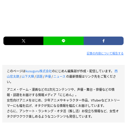
記事の内容について報告する
このページは
kusuguru株式会社
のにじめん編集部が作成・配信しています。
西
山宏太朗
/
山下大輝
/
話題
/
声優
/
ニュース
の最新情報はリンク先をご覧くださ
い。
アニメ・ゲーム・漫画などの2次元コンテンツや、声優・舞台・俳優などの情
報・話題をお届けする情報メディア「にじめん」。
女性向けアニメをはじめ、少年アニメやキャラクター作品、VTuberなどストリー
マーにも幅を広げ、オタクが気になる情報を幅広くお届けしています。
さらに、アンケート・ランキング・オタ活（推し活）お役立ち情報など、女性オ
タクがワクワク楽しめるようなコンテンツも発信しています。