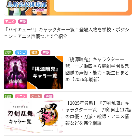
アニメ
声優
『ハイキュー!!』キャラクター一覧！登場人物を学校・ポジシ
ョン・アニメ声優つきで全紹介
話題
マンガ
書籍
声優
『桃源暗鬼』キャラクター一
覧 一ノ瀬四季ら羅刹学園＆鬼
國隊の声優・能力・誕生日まと
め【2026年最新】
話題
アニメ
ゲーム
声優
【2025年最新】『刀剣乱舞』キ
ャラクター一覧｜刀剣男士117振
の声優・刀派・絵師・アニメ情
報などを完全網羅