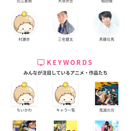
花江夏樹
大塚芳忠
稲田徹
村瀬歩
三宅健太
斉藤壮馬
KEYWORDS
みんなが注目しているアニメ・作品たち
ちいかわ
キャラ一覧
鬼滅の刃