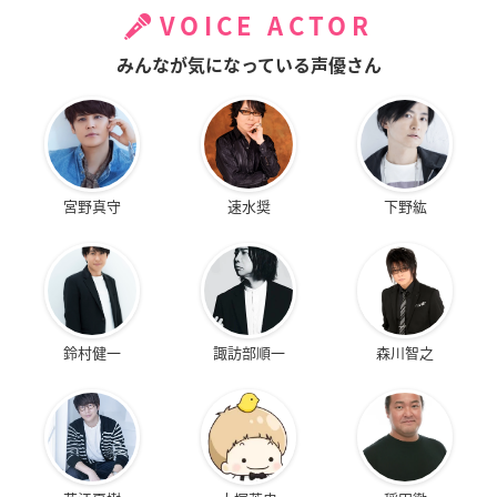
VOICE ACTOR
みんなが気になっている声優さん
宮野真守
速水奨
下野紘
鈴村健一
諏訪部順一
森川智之