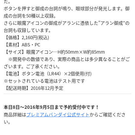
た。
ボタンを押すと御成の台詞が鳴り、眼球部分が発光します。御
成の台詞を50種以上収録。
さらに眼魔アイコンの御成がアランに憑依した”アラン御成”の
台詞も収録しています。
【価格】2,160円(税込)
【素材】ABS・PC
【サイズ】眼魔アイコン…H約50mm×W約85mm
※開発中の数値であり、実際の商品とは多少異なることがご
ざいます。ご了承ください。
【電池】ボタン電池（LR44）×2個使用(付)
※セットされている電池はテスト用です
【配送時期】2016年12月予定
本日8日〜2016年9月5日まで予約受付中です！
商品詳細は
プレミアムバンダイ公式サイト
からご確認くださ
い。