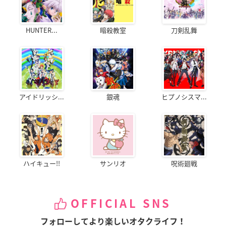
HUNTER...
暗殺教室
刀剣乱舞
アイドリッシ...
銀魂
ヒプノシスマ...
ハイキュー!!
サンリオ
呪術廻戦
OFFICIAL SNS
フォローしてより楽しいオタクライフ！