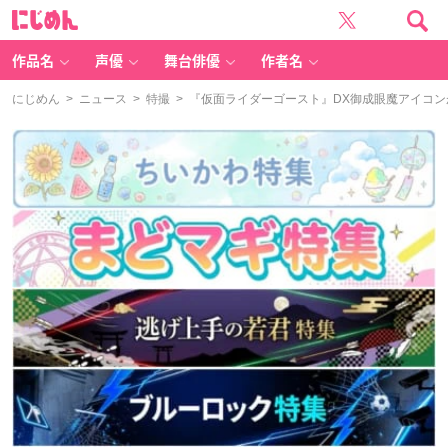
に
じ
め
ん
作品名
声優
舞台俳優
作者名
にじめん
>
ニュース
>
特撮
> 『仮面ライダーゴースト』DX御成眼魔アイコン