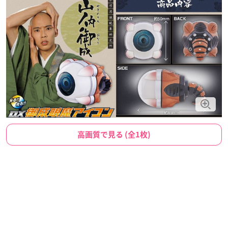
高画質で見る (全1枚)