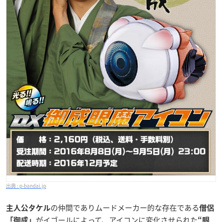
p-bandai.jp
の仲間でありムードメーカー的な存在である
主人公タケル
僧侶
がイゴールによって、アイコンに変化させられた
「御成」
“眼