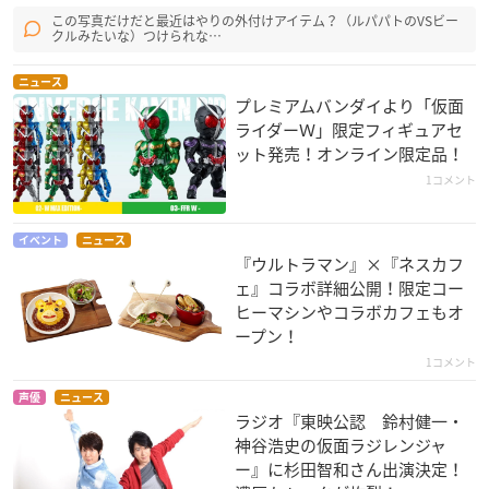
この写真だけだと最近はやりの外付けアイテム？（ルパパトのVSビー
クルみたいな）つけられな…
ニュース
プレミアムバンダイより「仮面
ライダーＷ」限定フィギュアセ
ット発売！オンライン限定品！
1コメント
イベント
ニュース
『ウルトラマン』×『ネスカフ
ェ』コラボ詳細公開！限定コー
ヒーマシンやコラボカフェもオ
ープン！
1コメント
声優
ニュース
ラジオ『東映公認​ 鈴村健一・
神谷浩史の仮面ラジレンジャ
ー』に杉田智和さん出演決定！