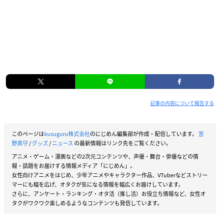
記事の内容について報告する
このページは
kusuguru株式会社
のにじめん編集部が作成・配信しています。
宮
野真守
/
グッズ
/
ニュース
の最新情報はリンク先をご覧ください。
アニメ・ゲーム・漫画などの2次元コンテンツや、声優・舞台・俳優などの情
報・話題をお届けする情報メディア「にじめん」。
女性向けアニメをはじめ、少年アニメやキャラクター作品、VTuberなどストリー
マーにも幅を広げ、オタクが気になる情報を幅広くお届けしています。
さらに、アンケート・ランキング・オタ活（推し活）お役立ち情報など、女性オ
タクがワクワク楽しめるようなコンテンツも発信しています。