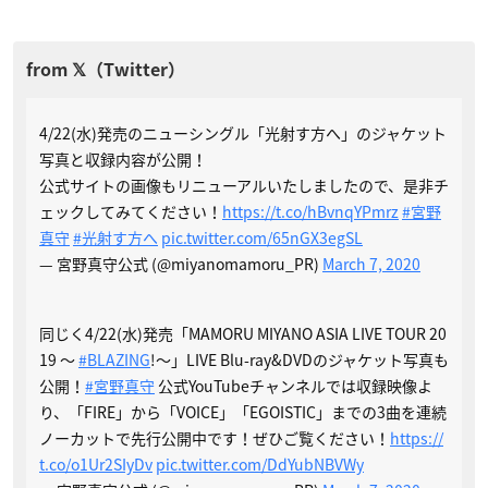
4/22(水)発売のニューシングル「光射す方へ」のジャケット
写真と収録内容が公開！
公式サイトの画像もリニューアルいたしましたので、是非チ
ェックしてみてください！
https://t.co/hBvnqYPmrz
#宮野
真守
#光射す方へ
pic.twitter.com/65nGX3egSL
— 宮野真守公式 (@miyanomamoru_PR)
March 7, 2020
同じく4/22(水)発売「MAMORU MIYANO ASIA LIVE TOUR 20
19 〜
#BLAZING
!〜」LIVE Blu-ray&DVDのジャケット写真も
公開！
#宮野真守
公式YouTubeチャンネルでは収録映像よ
り、「FIRE」から「VOICE」「EGOISTIC」までの3曲を連続
ノーカットで先行公開中です！ぜひご覧ください！
https://
t.co/o1Ur2SIyDv
pic.twitter.com/DdYubNBVWy