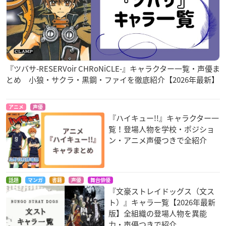
『ツバサ-RESERVoir CHRoNiCLE-』キャラクター一覧・声優ま
とめ 小狼・サクラ・黒鋼・ファイを徹底紹介【2026年最新】
アニメ
声優
『ハイキュー!!』キャラクター一
覧！登場人物を学校・ポジショ
ン・アニメ声優つきで全紹介
話題
マンガ
書籍
声優
舞台俳優
『文豪ストレイドッグス（文ス
ト）』キャラ一覧【2026年最新
版】全組織の登場人物を異能
力・声優つきで紹介