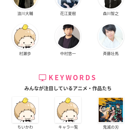
浪川大輔
花江夏樹
森川智之
村瀬歩
中村悠一
斉藤壮馬
KEYWORDS
みんなが注目しているアニメ・作品たち
ちいかわ
キャラ一覧
鬼滅の刃