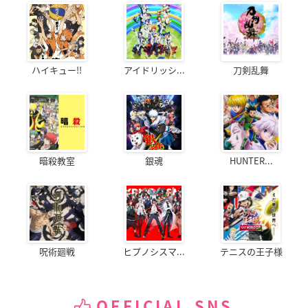
ハイキュー!!
アイドリッシ...
刀剣乱舞
暗殺教室
銀魂
HUNTER...
呪術廻戦
ヒプノシスマ...
テニスの王子様
OFFICIAL SNS