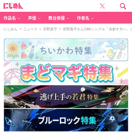
に
じ
め
ん
作品名
声優
舞台俳優
作者名
にじめん
>
ニュース
>
宮野真守
> 宮野真守さん19thシングル「光射す方へ