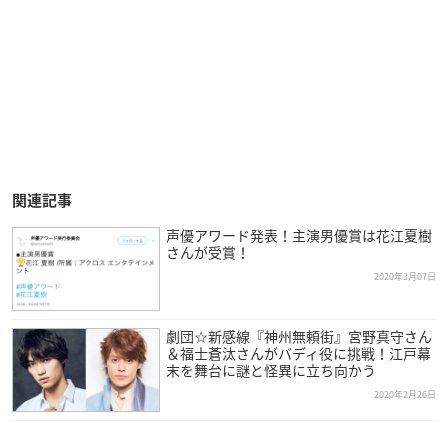
関連記事
声優アワード発表！主演男優賞は花江夏樹
さんが受賞！
2020年3月07日
劇団☆新感線『神州無頼街』宮野真守さん
＆福士蒼汰さんがバディ役に挑戦！江戸幕
末を舞台に謎と怪異に立ち向かう
2020年2月26日