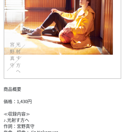
商品概要
価格：1,430円
≪収録内容≫
♪.光射す方へ
作詞：宮野真守