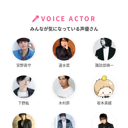
VOICE ACTOR
みんなが気になっている声優さん
宮野真守
速水奨
諏訪部順一
下野紘
木村昴
坂本真綾