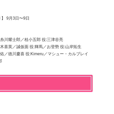
日
I
】 9月3日〜9日
:糸川耀士郎／桂小五郎 役:三津谷亮
々木喜英／誠仮面 役:輝馬／お登勢 役:山岸拓生
佑／徳川慶喜 役:Kimeru／マシュー・カルブレイ
郎