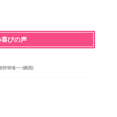
の喜びの声
対領域~~~(困惑)