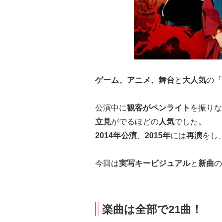
ゲーム、アニメ、舞台
と
大人気
の『
公演中に
観客がペンライト
を振りな
立見
がでるほどの
人気
でした。
2014年公演
、
2015年
には
再演
をし
今回は
実写キービジュアル
と
新曲
の
楽曲は全部で21曲！