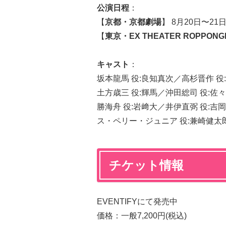
公演日程
：
【
京都・京都劇場
】 8月20日〜21
【
東京・
EX THEATER ROPPONG
キ
ャスト
：
坂本龍馬 役:良知真次／高杉晋作 役
土方歳三 役:輝馬／沖田総司 役:佐
勝海舟 役:岩﨑大／井伊直弼 役:吉岡
ス・ペリー・ジュニア 役:兼崎健太
チケット情報
EVENTIFYにて発売中
価格：一般7,200円(税込)