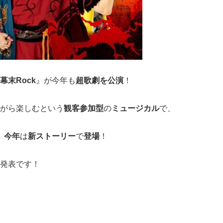
幕末Ro
ck
』が今年も
超歌劇を公演
！
がら楽しむという
観客参加型
の
ミュージカル
で、
、
今年
は
新ストーリー
で
登場
！
発表です！