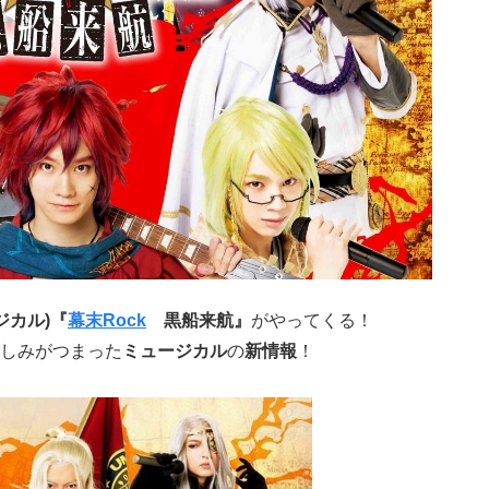
ジカル)『
幕末Rock
黒船来航』
がやってくる！
しみがつまった
ミュージカ
ル
の
新情報
！