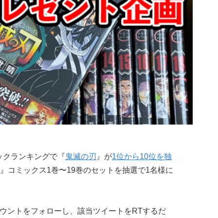
ミックランキングで『
鬼滅の刃
』が
1位から10位を独
』コミックス1巻〜19巻のセットを抽選で1名様に
アカウントをフォローし、該当ツイートをRTするだ