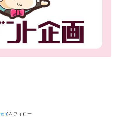
men
)をフォロー