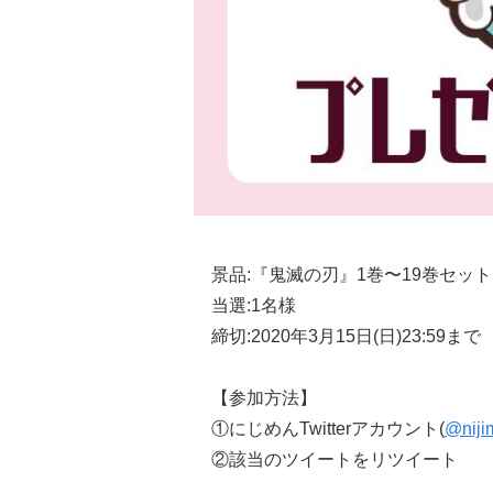
景品:『鬼滅の刃』1巻〜19巻セット
当選:1名様
締切:2020年3月15日(日)23:59まで
【参加方法】
①にじめんTwitterアカウント(
@niji
②該当のツイートをリツイート