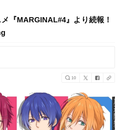
『MARGINAL#4』より続報！
g​
10