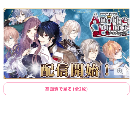
高画質で見る (全2枚)