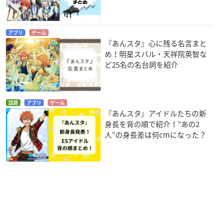
アプリ
ゲーム
『あんスタ』心に残る名言まと
め！明星スバル・天祥院英智な
ど25名の名台詞を紹介
話題
アプリ
ゲーム
『あんスタ』アイドルたちの新
身長を背の順で紹介！”あの2
人”の身長差は何cmになった？