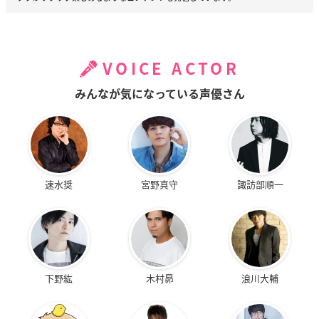
VOICE ACTOR
みんなが気になっている声優さん
速水奨
宮野真守
諏訪部順一
下野紘
木村昴
浪川大輔