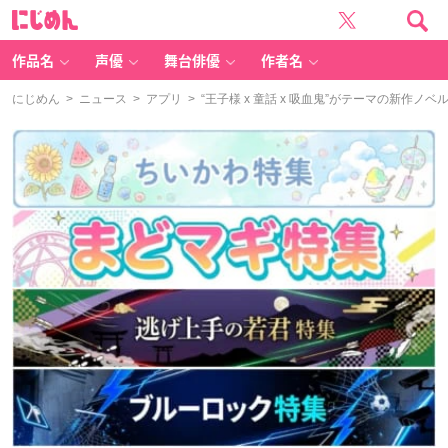
に
じ
め
ん
作品名
声優
舞台俳優
作者名
にじめん
>
ニュース
>
アプリ
> “王子様 x 童話 x 吸血鬼”がテーマの新作ノベ