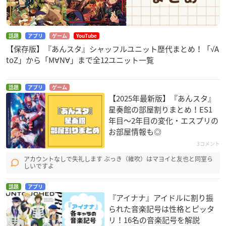
話題
アプリ
ゲーム
YouTube
【保存版】『あんスタ』シャッフルユニット歴代まとめ！「√A
toZ」から「M∀N∀」まで全12ユニット一覧
話題
アプリ
ゲーム
【2025年最新版】『あんスタ』
星奏館の部屋割りまとめ！ES1
年目〜2年目の変化・エスプリの
お部屋情報も◎
3コメント
アカウントなしで失礼します ぶっき（維吹）はマヨイと友也と同室ら
しいですよ
話題
アプリ
『アイナナ』アイドルに割り振
られた音楽記号は性格とピッタ
リ！16名の音楽記号を解説