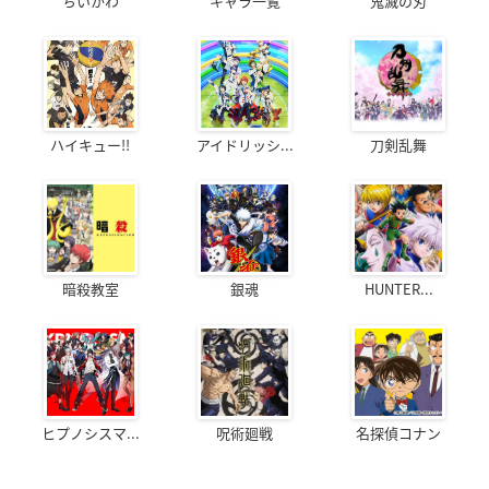
ちいかわ
キャラ一覧
鬼滅の刃
ハイキュー!!
アイドリッシ...
刀剣乱舞
暗殺教室
銀魂
HUNTER...
ヒプノシスマ...
呪術廻戦
名探偵コナン