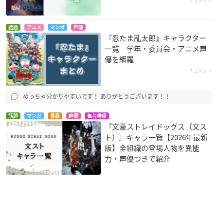
1コメント
話題
アニメ
マンガ
声優
『忍たま乱太郎』キャラクター
一覧 学年・委員会・アニメ声
優を網羅
7コメント
めっちゃ分かりやすいです！ ありがとうございます！！
話題
マンガ
書籍
声優
舞台俳優
『文豪ストレイドッグス（文ス
ト）』キャラ一覧【2026年最新
版】全組織の登場人物を異能
力・声優つきで紹介