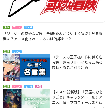
話題
アニメ
マンガ
「ジョジョの奇妙な冒険」全8部をわかりやすく解説！見る順
番は？アニメ化されているのは何部まで？
話題
マンガ
『テニスの王子様』心に響く名
言集！越前リョーマたち20名の
感動する名台詞まとめ
話題
アニメ
マンガ
声優
【2026年最新版】『薬屋のひと
りごと』キャラクター一覧！ア
ニメ声優・プロフィールまとめ