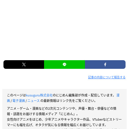
記事の内容について報告する
このページは
kusuguru株式会社
のにじめん編集部が作成・配信しています。
漫
画
/
電子漫画
/
ニュース
の最新情報はリンク先をご覧ください。
アニメ・ゲーム・漫画などの2次元コンテンツや、声優・舞台・俳優などの情
報・話題をお届けする情報メディア「にじめん」。
女性向けアニメをはじめ、少年アニメやキャラクター作品、VTuberなどストリー
マーにも幅を広げ、オタクが気になる情報を幅広くお届けしています。