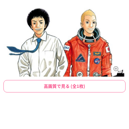
高画質で見る (全1枚)