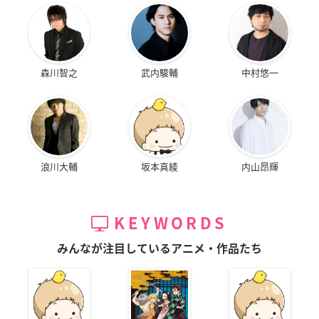
森川智之
武内駿輔
中村悠一
浪川大輔
坂本真綾
内山昂輝
KEYWORDS
みんなが注目しているアニメ・作品たち