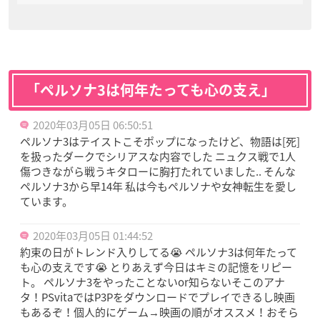
「ペルソナ3は何年たっても心の支え」
2020年03月05日 06:50:51
ペルソナ3はテイストこそポップになったけど、物語は[死]
を扱ったダークでシリアスな内容でした ニュクス戦で1人
傷つきながら戦うキタローに胸打たれていました.. そんな
ペルソナ3から早14年 私は今もペルソナや女神転生を愛し
ています。
2020年03月05日 01:44:52
約束の日がトレンド入りしてる😭 ペルソナ3は何年たって
も心の支えです😭 とりあえず今日はキミの記憶をリピー
ト。 ペルソナ3をやったことないor知らないそこのアナ
タ！PSvitaではP3Pをダウンロードでプレイできるし映画
もあるぞ！個人的にゲーム→映画の順がオススメ！おそら