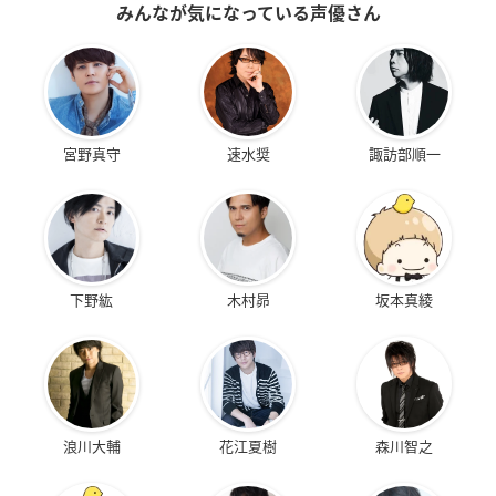
みんなが気になっている声優さん
宮野真守
速水奨
諏訪部順一
下野紘
木村昴
坂本真綾
浪川大輔
花江夏樹
森川智之