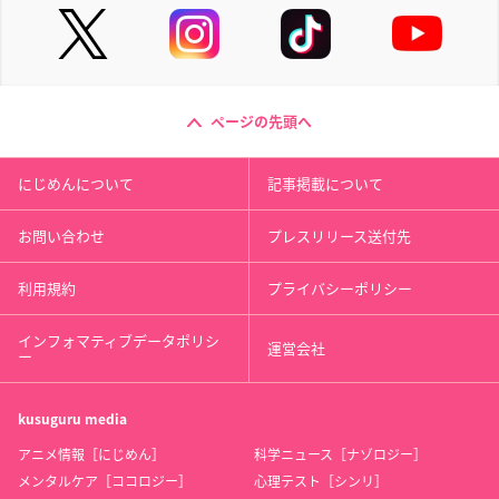
ページの先頭へ
にじめんについて
記事掲載について
お問い合わせ
プレスリリース送付先
利用規約
プライバシーポリシー
インフォマティブデータポリシ
運営会社
ー
kusuguru
media
アニメ情報［にじめん］
科学ニュース［ナゾロジー］
メンタルケア［ココロジー］
心理テスト［シンリ］