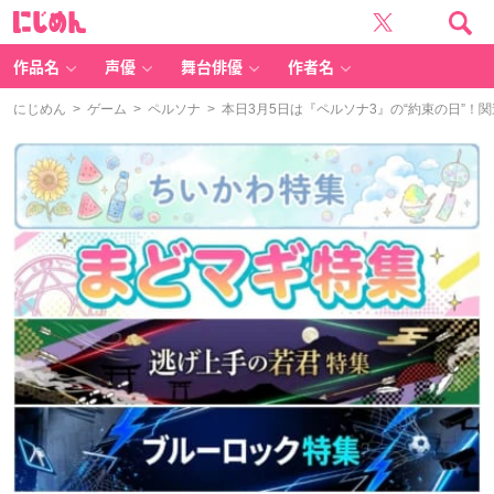
に
じ
め
ん
作品名
声優
舞台俳優
作者名
にじめん
>
ゲーム
>
ペルソナ
> 本日3月5日は『ペルソナ3』の“約束の日”！関連