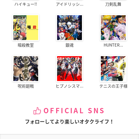
ハイキュー!!
アイドリッシ...
刀剣乱舞
暗殺教室
銀魂
HUNTER...
呪術廻戦
ヒプノシスマ...
テニスの王子様
OFFICIAL SNS
フォローしてより楽しいオタクライフ！