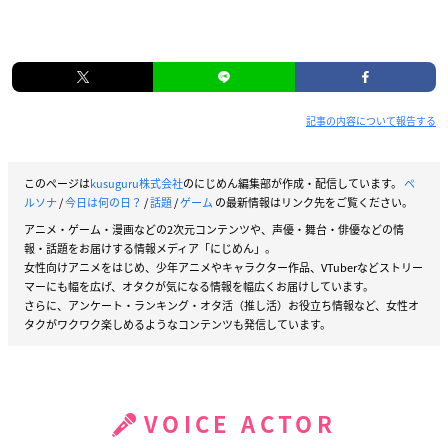
記事の内容について報告する
このページは
kusuguru株式会社
のにじめん編集部が作成・配信しています。
ペ
ルソナ
/
今日は何の日？
/
話題
/
ゲーム
の最新情報はリンク先をご覧ください。
アニメ・ゲーム・漫画などの2次元コンテンツや、声優・舞台・俳優などの情
報・話題をお届けする情報メディア「にじめん」。
女性向けアニメをはじめ、少年アニメやキャラクター作品、VTuberなどストリー
マーにも幅を広げ、オタクが気になる情報を幅広くお届けしています。
さらに、アンケート・ランキング・オタ活（推し活）お役立ち情報など、女性オ
タクがワクワク楽しめるようなコンテンツも発信しています。
VOICE ACTOR