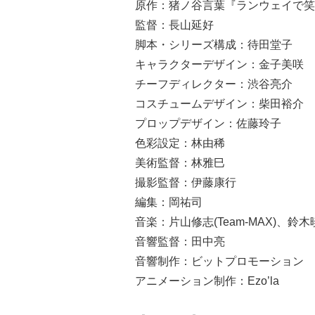
原作：猪ノ谷言葉『ランウェイで笑
監督：長山延好
脚本・シリーズ構成：待田堂子
キャラクターデザイン：金子美咲
チーフディレクター：渋谷亮介
コスチュームデザイン：柴田裕介
プロップデザイン：佐藤玲子
色彩設定：林由稀
美術監督：林雅巳
撮影監督：伊藤康行
編集：岡祐司
音楽：片山修志(Team-MAX)、鈴木暁也
音響監督：田中亮
音響制作：ビットプロモーション
アニメーション制作：Ezo’la