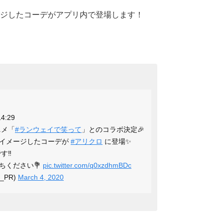
ジしたコーデがアプリ内で登場します！
4:29
ニメ「
#ランウェイで笑って
」とのコラボ決定🎉
をイメージしたコーデが
#アリクロ
に登場✨
‼️
ちください💐
pic.twitter.com/q0xzdhmBDc
t_PR)
March 4, 2020