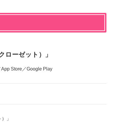
アリスクローゼット）」
Store／Google Play
ット）」