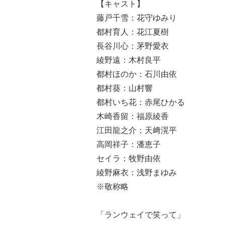
【キャスト】
藤戸千雪：花守ゆみり
都村育人：花江夏樹
長谷川心：茅野愛衣
綾野遠：木村良平
都村ほのか：石川由依
都村葵：山村響
都村いち花：赤尾ひかる
木崎香留：福原綾香
江田龍之介：天﨑滉平
高岡祥子：潘恵子
セイラ：牧野由依
綾野麻衣：浅野まゆみ
※敬称略
「ランウェイで笑って」