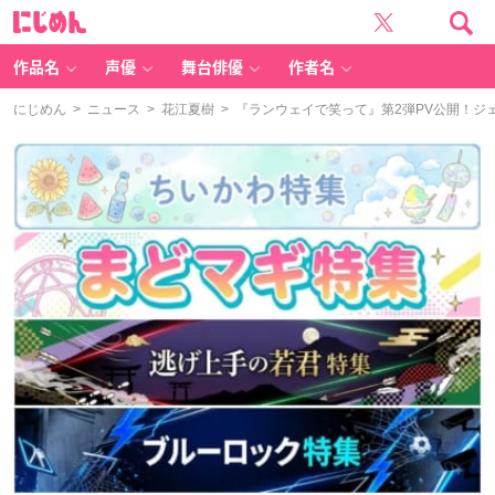
に
じ
め
ん
作品名
声優
舞台俳優
作者名
にじめん
>
ニュース
>
花江夏樹
> 『ランウェイで笑って』第2弾PV公開！