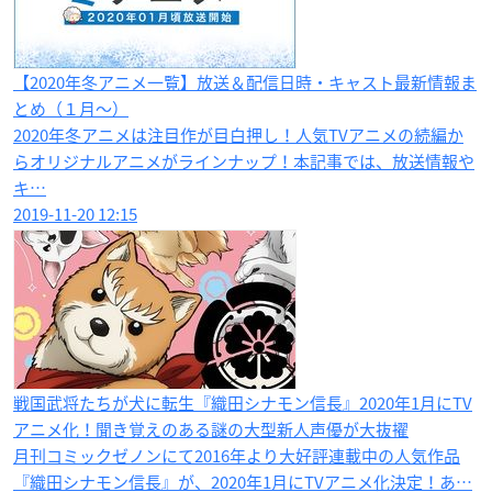
【2020年冬アニメ一覧】放送＆配信日時・キャスト最新情報ま
とめ（１月〜）
2020年冬アニメは注目作が目白押し！人気TVアニメの続編か
らオリジナルアニメがラインナップ！本記事では、放送情報や
キ…
2019-11-20 12:15
戦国武将たちが犬に転生『織田シナモン信長』2020年1月にTV
アニメ化！聞き覚えのある謎の大型新人声優が大抜擢
月刊コミックゼノンにて2016年より大好評連載中の人気作品
『織田シナモン信長』が、2020年1月にTVアニメ化決定！あ…