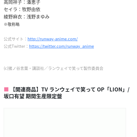
高岡祥子：潘恵子
セイラ：牧野由依
綾野麻衣：浅野まゆみ
※敬称略
公式サイト：
http://runway-anime.com/
公式Twitter：
https://twitter.com/runway_anime
(c)猪ノ谷言葉・講談社／ランウェイで笑って製作委員会
【関連商品】TV ランウェイで笑って OP「LION」/
坂口有望 期間生産限定盤