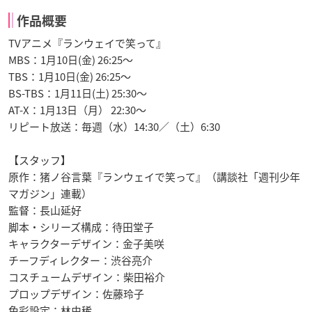
作品概要
TVアニメ『ランウェイで笑って』
MBS：1月10日(金) 26:25～
TBS：1月10日(金) 26:25～
BS-TBS：1月11日(土) 25:30～
AT-X：1月13日（月） 22:30～
リピート放送：毎週（水）14:30／（土）6:30
【スタッフ】
原作：猪ノ谷言葉『ランウェイで笑って』（講談社「週刊少年
マガジン」連載）
監督：長山延好
脚本・シリーズ構成：待田堂子
キャラクターデザイン：金子美咲
チーフディレクター：渋谷亮介
コスチュームデザイン：柴田裕介
プロップデザイン：佐藤玲子
色彩設定：林由稀