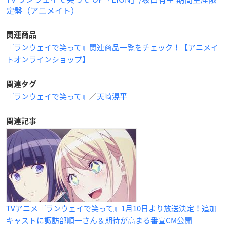
定盤（アニメイト）
関連商品
『ランウェイで笑って』関連商品一覧をチェック！【アニメイ
トオンラインショップ】
関連タグ
『ランウェイで笑って』
／
天崎滉平
関連記事
TVアニメ『ランウェイで笑って』1月10日より放送決定！追加
キャストに諏訪部順一さん＆期待が高まる番宣CM公開