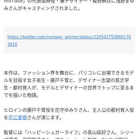
hro I dite」の代表取締役・兼デザイナー・綾野麻衣に
浅野まゆ
みさん
がキャスティングされました。
https://twitter.com/runway_anime/status/120542753860176
2816
本作は、ファッション界を舞台に、パリコレに出場できるモデ
ルを目指す女子高生・藤戸千雪と、デザイナー志望の貧乏学
生・都村育人が、モデルとデザイナーの世界でトップに至るま
でを描いた物語。
ヒロインの藤戸千雪役を花守ゆみりさん、主人公の都村育人役
を
花江夏樹
さんが演じます。
監督には『ハッピーシュガーライフ』の長山延好さん、シリー