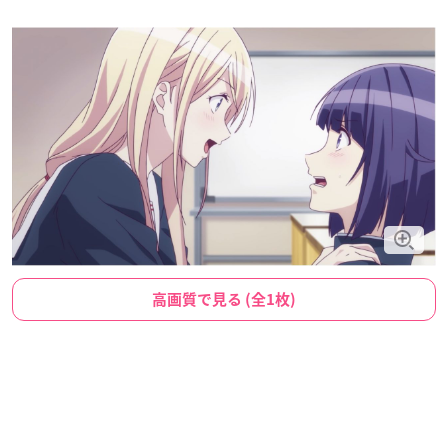
高画質で見る (全1枚)