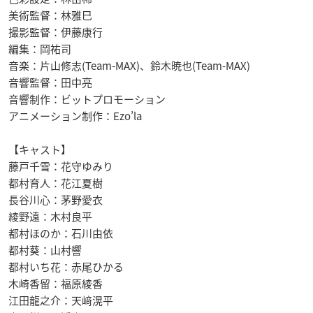
美術監督：林雅巳
撮影監督：伊藤康行
編集：岡祐司
音楽：片山修志(Team-MAX)、鈴木暁也(Team-MAX)
音響監督：田中亮
音響制作：ビットプロモーション
アニメーション制作：Ezo’la
【キャスト】
藤戸千雪：花守ゆみり
都村育人：花江夏樹
長谷川心：茅野愛衣
綾野遠：木村良平
都村ほのか：石川由依
都村葵：山村響
都村いち花：赤尾ひかる
木崎香留：福原綾香
江田龍之介：天﨑滉平