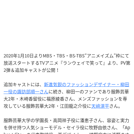
2020年1月10日よりMBS・TBS・BS-TBS“アニメイズム”枠にて
放送スタートするTVアニメ『ランウェイで笑って』より、PV第
2弾＆追加キャストが公開！
追加キャストには、
新進気鋭のファッションデザイナー・柳田
一役の諏訪部順一さん
に続き、柳田一のファンであり服飾芸華
大2年・木崎香留役に
福原綾香
さん、メンズファッションを専
攻している服飾芸華大2年・江田龍之介役に
天﨑滉平
さ
ん。
服飾芸華大学の学園長・高岡祥子役に潘恵子さん、容姿と実力
を併せ持つ人気ショーモデル・セイラ役に
牧野由依
さん、「Ap