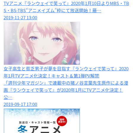
TVアニメ『ランウェイで笑って』2020年1月10日よりMBS・TB
S・BS-TBS“アニメイズム”枠にて放送開始！藤…
2019-11-27 13:00
女子高生と貧乏男子が夢を目指す『ランウェイで笑って』2020
年1月TVアニメ化決定！キャスト＆第1弾PV解禁
「週刊少年マガジン」で連載中の猪ノ谷言葉先生原作による漫
画『ランウェイで笑って』が2020年1月にTVアニメ化決定！
公…
2019-09-17 17:00