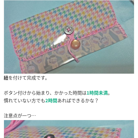
を付けて完成です。
紐
ボタン付けから始まり、かかった時間は
。
1時間未満
慣れていない方でも
あればできるかな？
2時間
注意点が一つ…