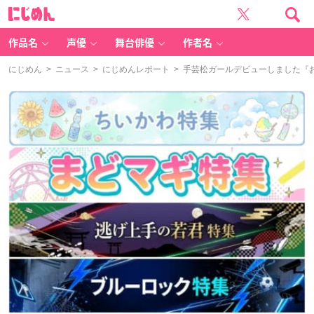
に
じ
め
ん
作品名
声優
舞台俳優
作者名
にじめん
>
ニュース
>
にじめんレポート
> 手芸松ガールデビューしました『