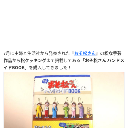
7月に主婦と生活社から発売された『
』の
おそ松さん
松な手芸
から
まで掲載してある「
作品
松クッキング
おそ松さん ハンドメ
」を購入してきました！
イドBOOK