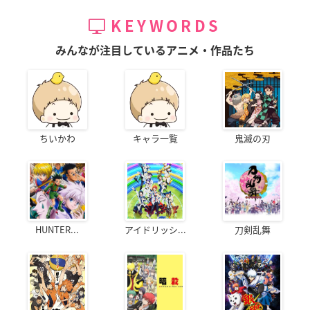
KEYWORDS
みんなが注目しているアニメ・作品たち
ちいかわ
キャラ一覧
鬼滅の刃
HUNTER...
アイドリッシ...
刀剣乱舞