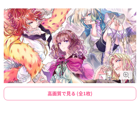
高画質で見る (全1枚)