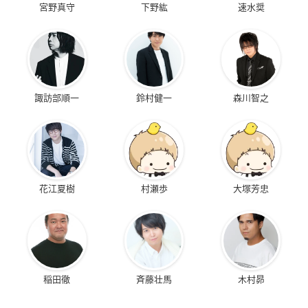
宮野真守
下野紘
速水奨
諏訪部順一
鈴村健一
森川智之
花江夏樹
村瀬歩
大塚芳忠
稲田徹
斉藤壮馬
木村昴