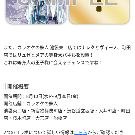
また、カラオケの鉄人 池袋東口店では
と
、町田
ナレク
ヴィーノ
店では
と
の
リュゼ
メア
等身大パネルを設置！
これは等身大の王子様に会えるチャンスですね！
開催概要
開催期間：8月10日(水)〜9月30日(金)
開催店舗：カラオケの鉄人
池袋東口店・新宿歌舞伎町店・渋谷道玄坂店・大井町店・町田
店・桜木町店・大宮店・船橋店
2つのコラボについて詳しい情報は
こちら
からご確認くださ