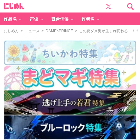
に
じ
め
ん
作品名
声優
舞台俳優
作者名
にじめん
>
ニュース
>
DAME×PRINCE
> この夏ダメ男が生まれ変わる…！？『