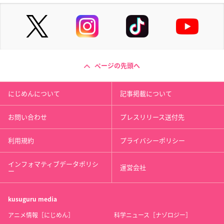
ページの先頭へ
にじめんについて
記事掲載について
お問い合わせ
プレスリリース送付先
利用規約
プライバシーポリシー
インフォマティブデータポリシ
運営会社
ー
kusuguru
media
アニメ情報［にじめん］
科学ニュース［ナゾロジー］