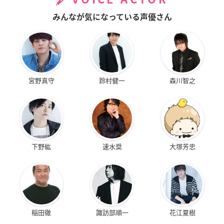
みんなが気になっている声優さん
宮野真守
鈴村健一
森川智之
下野紘
速水奨
大塚芳忠
稲田徹
諏訪部順一
花江夏樹