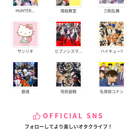
HUNTER...
暗殺教室
刀剣乱舞
サンリオ
ヒプノシスマ...
ハイキュー!!
銀魂
呪術廻戦
名探偵コナン
OFFICIAL SNS
フォローしてより楽しいオタクライフ！