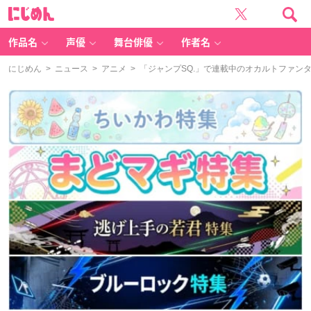
に
じ
め
ん
作品名
声優
舞台俳優
作者名
にじめん
>
ニュース
>
アニメ
> 「ジャンプSQ.」で連載中のオカルトファン