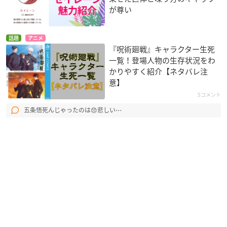
が尊い
話題
アニメ
『呪術廻戦』キャラクター生死
一覧！登場人物の生存状況をわ
かりやすく紹介【ネタバレ注
意】
5コメント
五条悟死んじゃったのは😞悲しい⋯