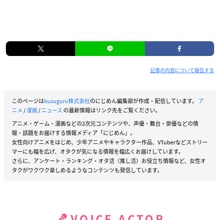
記事の内容について報告する
このページは
kusuguru株式会社
のにじめん編集部が作成・配信しています。
ア
ニメ
/
漫画
/
ニュース
の最新情報はリンク先をご覧ください。
アニメ・ゲーム・漫画などの2次元コンテンツや、声優・舞台・俳優などの情
報・話題をお届けする情報メディア「にじめん」。
女性向けアニメをはじめ、少年アニメやキャラクター作品、VTuberなどストリー
マーにも幅を広げ、オタクが気になる情報を幅広くお届けしています。
さらに、アンケート・ランキング・オタ活（推し活）お役立ち情報など、女性オ
タクがワクワク楽しめるようなコンテンツも発信しています。
VOICE ACTOR