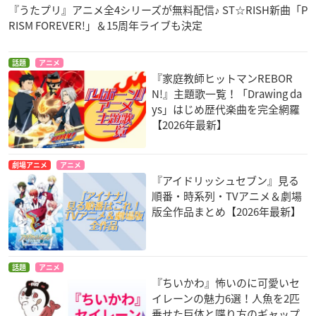
『うたプリ』アニメ全4シリーズが無料配信♪ ST☆RISH新曲「P
RISM FOREVER!」＆15周年ライブも決定
話題
アニメ
『家庭教師ヒットマンREBOR
N!』主題歌一覧！「Drawing da
ys」はじめ歴代楽曲を完全網羅
【2026年最新】
劇場アニメ
アニメ
『アイドリッシュセブン』見る
順番・時系列・TVアニメ＆劇場
版全作品まとめ【2026年最新】
話題
アニメ
『ちいかわ』怖いのに可愛いセ
イレーンの魅力6選！人魚を2匹
乗せた巨体と喋り方のギャップ