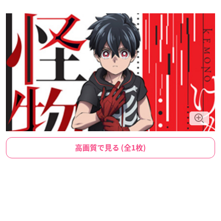
高画質で見る (全1枚)