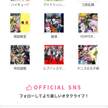
ハイキュー!!
アイドリッシ...
刀剣乱舞
暗殺教室
銀魂
HUNTER...
呪術廻戦
ヒプノシスマ...
テニスの王子様
OFFICIAL SNS
フォローしてより楽しいオタクライフ！