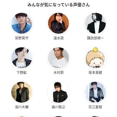
みんなが気になっている声優さん
宮野真守
速水奨
諏訪部順一
下野紘
木村昴
坂本真綾
浪川大輔
森川智之
花江夏樹