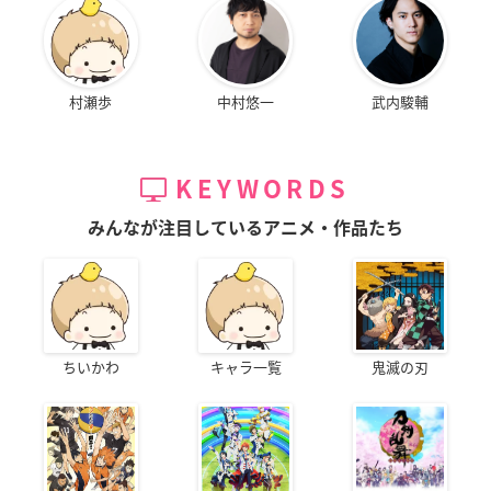
村瀬歩
中村悠一
武内駿輔
KEYWORDS
みんなが注目しているアニメ・作品たち
ちいかわ
キャラ一覧
鬼滅の刃