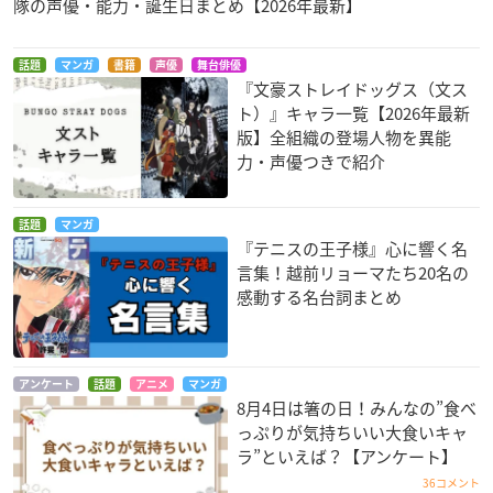
隊の声優・能力・誕生日まとめ【2026年最新】
話題
マンガ
書籍
声優
舞台俳優
『文豪ストレイドッグス（文ス
ト）』キャラ一覧【2026年最新
版】全組織の登場人物を異能
力・声優つきで紹介
話題
マンガ
『テニスの王子様』心に響く名
言集！越前リョーマたち20名の
感動する名台詞まとめ
アンケート
話題
アニメ
マンガ
8月4日は箸の日！みんなの”食べ
っぷりが気持ちいい大食いキャ
ラ”といえば？【アンケート】
36コメント