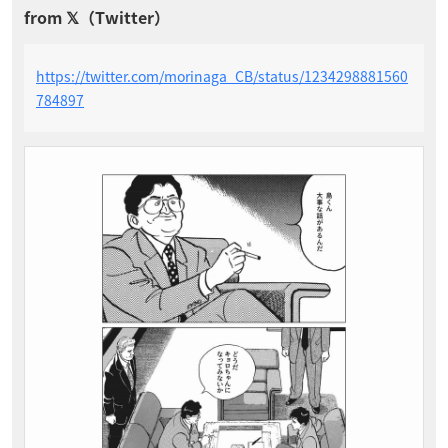
https://twitter.com/morinaga_CB/status/1234298881560
784897