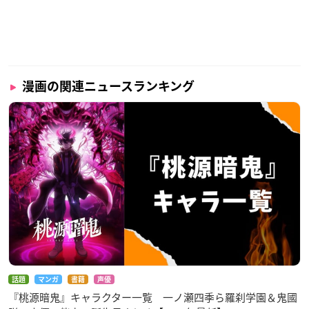
漫画の関連ニュースランキング
話題
マンガ
書籍
声優
『桃源暗鬼』キャラクター一覧 一ノ瀬四季ら羅刹学園＆鬼國