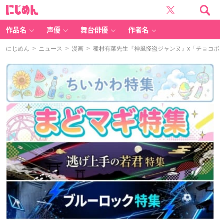
に
じ
め
ん
作品名
声優
舞台俳優
作者名
にじめん
>
ニュース
>
漫画
> 種村有菜先生『神風怪盗ジャンヌ』x「チョコ