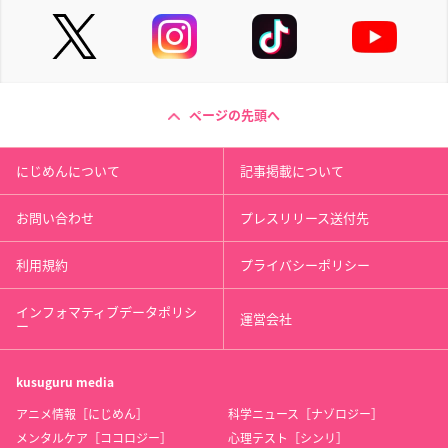
ページの先頭へ
にじめんについて
記事掲載について
お問い合わせ
プレスリリース送付先
利用規約
プライバシーポリシー
インフォマティブデータポリシ
運営会社
ー
kusuguru
media
アニメ情報［にじめん］
科学ニュース［ナゾロジー］
メンタルケア［ココロジー］
心理テスト［シンリ］