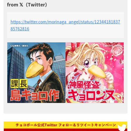
https://twitter.com/morinaga_angel/status/12344181837
85762816