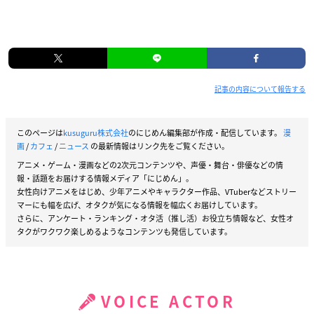
記事の内容について報告する
このページは
kusuguru株式会社
のにじめん編集部が作成・配信しています。
漫
画
/
カフェ
/
ニュース
の最新情報はリンク先をご覧ください。
アニメ・ゲーム・漫画などの2次元コンテンツや、声優・舞台・俳優などの情
報・話題をお届けする情報メディア「にじめん」。
女性向けアニメをはじめ、少年アニメやキャラクター作品、VTuberなどストリー
マーにも幅を広げ、オタクが気になる情報を幅広くお届けしています。
さらに、アンケート・ランキング・オタ活（推し活）お役立ち情報など、女性オ
タクがワクワク楽しめるようなコンテンツも発信しています。
VOICE ACTOR