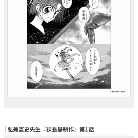
弘兼憲史先生『課長島耕作』第1話