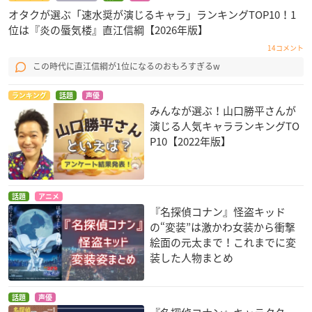
オタクが選ぶ「速水奨が演じるキャラ」ランキングTOP10！1
位は『炎の蜃気楼』直江信綱【2026年版】
14コメント
この時代に直江信綱が1位になるのおもろすぎるw
ランキング
話題
声優
みんなが選ぶ！山口勝平さんが
演じる人気キャラランキングTO
P10【2022年版】
話題
アニメ
『名探偵コナン』怪盗キッド
の“変装”は激かわ女装から衝撃
絵面の元太まで！これまでに変
装した人物まとめ
話題
声優