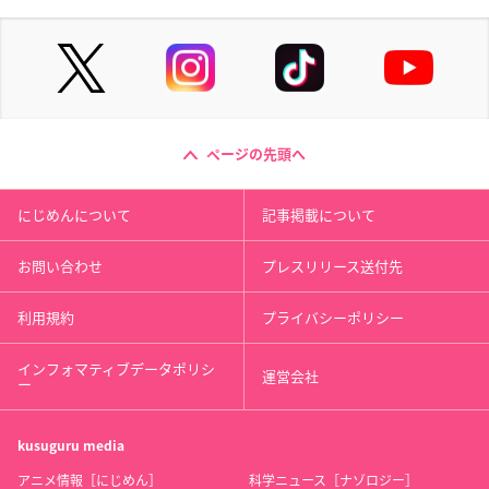
ページの先頭へ
にじめんについて
記事掲載について
お問い合わせ
プレスリリース送付先
利用規約
プライバシーポリシー
インフォマティブデータポリシ
運営会社
ー
kusuguru
media
アニメ情報［にじめん］
科学ニュース［ナゾロジー］