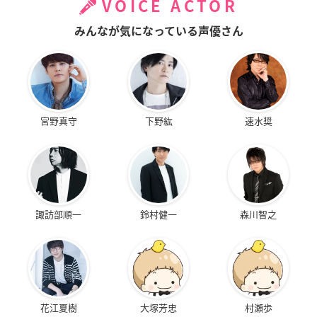
VOICE ACTOR
みんなが気になっている声優さん
宮野真守
下野紘
速水奨
諏訪部順一
鈴村健一
森川智之
花江夏樹
大塚芳忠
村瀬歩