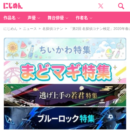
に
じ
め
ん
作品名
声優
舞台俳優
作者名
にじめん
>
ニュース
>
名探偵コナン
> 「第2回 名探偵コナン検定」2020