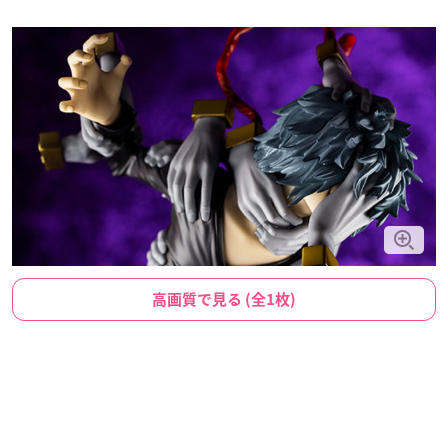
高画質で見る (全1枚)