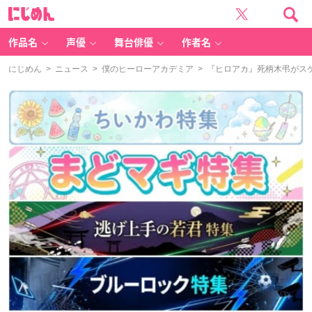
に
じ
め
ん
作品名
声優
舞台俳優
作者名
にじめん
>
ニュース
>
僕のヒーローアカデミア
> 『ヒロアカ』死柄木弔がス