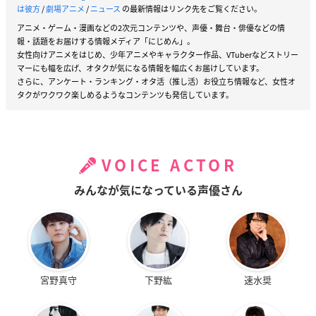
は彼方
/
劇場アニメ
/
ニュース
の最新情報はリンク先をご覧ください。
アニメ・ゲーム・漫画などの2次元コンテンツや、声優・舞台・俳優などの情
報・話題をお届けする情報メディア「にじめん」。
女性向けアニメをはじめ、少年アニメやキャラクター作品、VTuberなどストリー
マーにも幅を広げ、オタクが気になる情報を幅広くお届けしています。
さらに、アンケート・ランキング・オタ活（推し活）お役立ち情報など、女性オ
タクがワクワク楽しめるようなコンテンツも発信しています。
VOICE ACTOR
みんなが気になっている声優さん
宮野真守
下野紘
速水奨