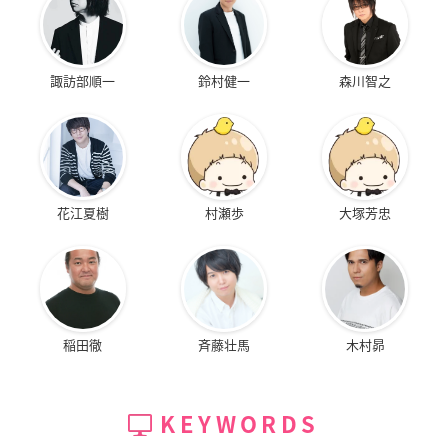
諏訪部順一
鈴村健一
森川智之
花江夏樹
村瀬歩
大塚芳忠
稲田徹
斉藤壮馬
木村昴
KEYWORDS