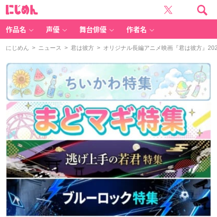
に
じ
め
ん
作品名
声優
舞台俳優
作者名
にじめん
>
ニュース
>
君は彼方
> オリジナル長編アニメ映画『君は彼方』20