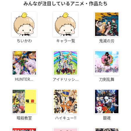
みんなが注目しているアニメ・作品たち
ちいかわ
キャラ一覧
鬼滅の刃
HUNTER...
アイドリッシ...
刀剣乱舞
暗殺教室
ハイキュー!!
銀魂