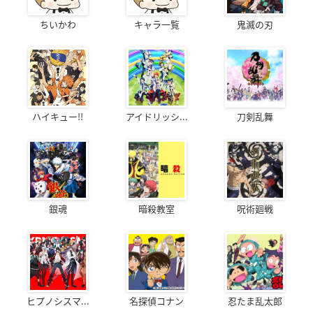
ちいかわ
キャラ一覧
鬼滅の刃
ハイキュー!!
アイドリッシ...
刀剣乱舞
銀魂
暗殺教室
呪術廻戦
ヒプノシスマ...
名探偵コナン
忍たま乱太郎