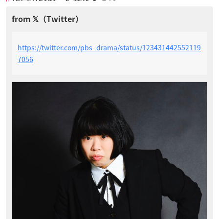
https://twitter.com/pbs_drama/status/123431442552119
7056