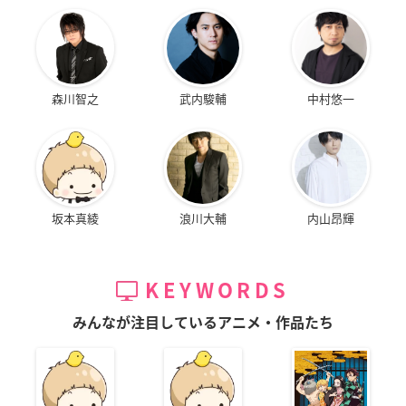
森川智之
武内駿輔
中村悠一
坂本真綾
浪川大輔
内山昂輝
KEYWORDS
みんなが注目しているアニメ・作品たち