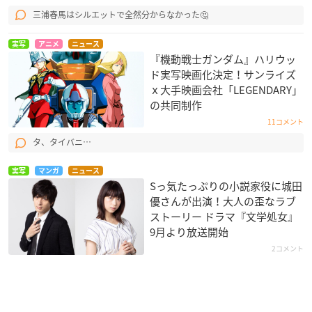
三浦春馬はシルエットで全然分からなかった🤔
実写
アニメ
ニュース
『機動戦士ガンダム』ハリウッ
ド実写映画化決定！サンライズ
ｘ大手映画会社​「LEGENDARY​​」
の共同制作
11コメント
タ、タイバニ…
実写
マンガ
ニュース
Sっ気たっぷりの小説家役に城田
優さんが出演！大人の歪なラブ
ストーリー ドラマ『文学処女』
9月より放送開始
2コメント