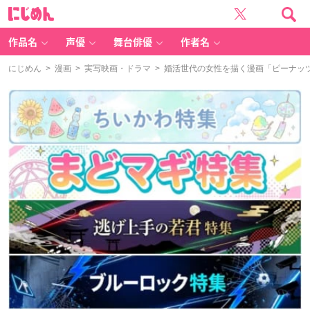
に
じ
め
ん
作品名
声優
舞台俳優
作者名
にじめん
>
漫画
>
実写映画・ドラマ
> 婚活世代の女性を描く漫画「ピーナッ