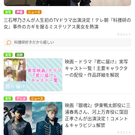
実写
声優
ニュース
三石琴乃さんが人生初のTVドラマ出演決定！テレ朝『科捜研の
女』事件のカギを握るミステリアス美女を熱演
6コメント
科捜研好きだから嬉しい
実写
話題
映画・ドラマ『君に届け』実写
キャスト一覧！主要キャラクタ
ーの配役・作品詳細を解説
実写
アニメ
ニュース
映画『銀魂2』伊東鴨太郎役に三
浦春馬さん、河上万斉役に窪田
正孝さんが出演決定！コメント
＆キャラビジュ解禁
6コメント