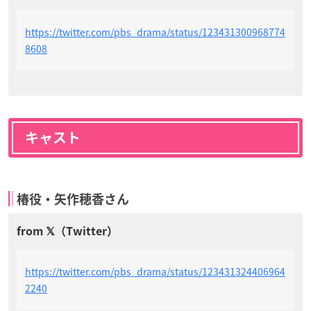
https://twitter.com/pbs_drama/status/123431300968774
8608
キャスト
椿役・矢作穂香さん
https://twitter.com/pbs_drama/status/123431324406964
2240