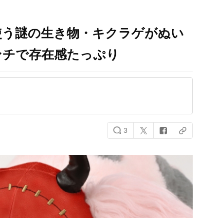
使う謎の生き物・キクラゲがぬい
ンチで存在感たっぷり
3