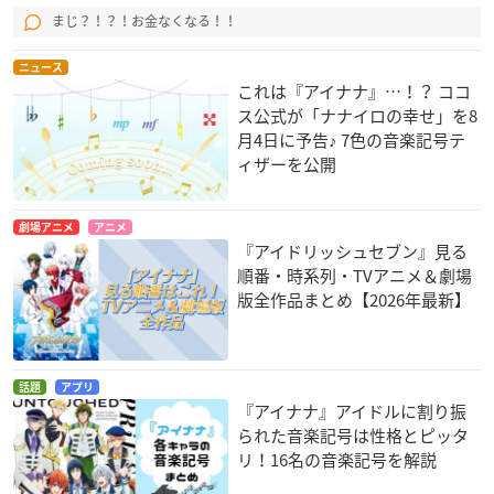
まじ？！？！お金なくなる！！
ニュース
これは『アイナナ』…！？ ココ
ス公式が「ナナイロの幸せ」を8
月4日に予告♪ 7色の音楽記号テ
ィザーを公開
劇場アニメ
アニメ
『アイドリッシュセブン』見る
順番・時系列・TVアニメ＆劇場
版全作品まとめ【2026年最新】
話題
アプリ
『アイナナ』アイドルに割り振
られた音楽記号は性格とピッタ
リ！16名の音楽記号を解説