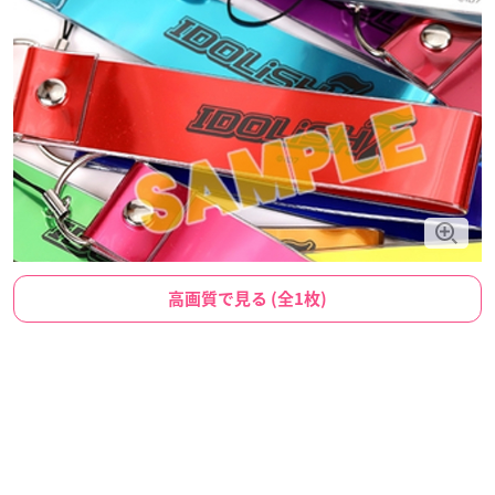
高画質で見る (全1枚)