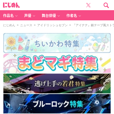
に
じ
め
ん
作品名
声優
舞台俳優
作者名
にじめん
>
ニュース
>
アイドリッシュセブン
> 『アイナナ』銀テープ風ストラップ