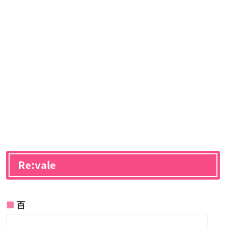
Re:vale
百