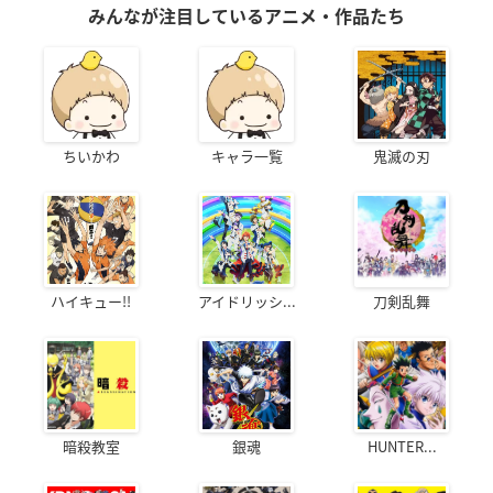
みんなが注目しているアニメ・作品たち
ちいかわ
キャラ一覧
鬼滅の刃
ハイキュー!!
アイドリッシ...
刀剣乱舞
暗殺教室
銀魂
HUNTER...