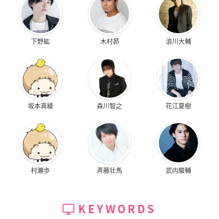
下野紘
木村昴
浪川大輔
坂本真綾
森川智之
花江夏樹
村瀬歩
斉藤壮馬
武内駿輔
KEYWORDS