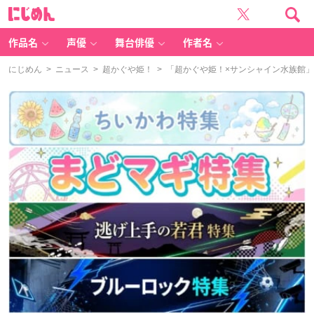
に
じ
め
ん
作品名
声優
舞台俳優
作者名
にじめん
>
ニュース
>
超かぐや姫！
> 「超かぐや姫！×サンシャイン水族館