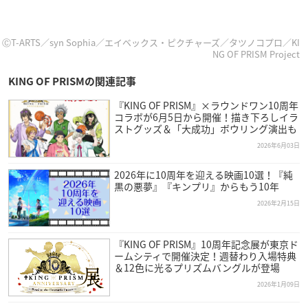
ⒸT-ARTS／syn Sophia／エイベックス・ピクチャーズ／タツノコプロ／KI
NG OF PRISM Project
KING OF PRISMの関連記事
『KING OF PRISM』×ラウンドワン10周年
コラボが6月5日から開催！描き下ろしイラ
ストグッズ＆「大成功」ボウリング演出も
2026年6月03日
2026年に10周年を迎える映画10選！『純
黒の悪夢』『キンプリ』からもう10年
2026年2月15日
『KING OF PRISM』10周年記念展が東京ド
ームシティで開催決定！週替わり入場特典
＆12色に光るプリズムバングルが登場
2026年1月09日