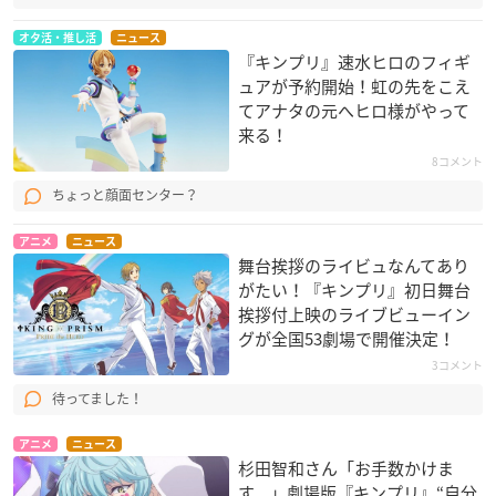
オタ活・推し活
ニュース
『キンプリ』速水ヒロのフィギ
ュアが予約開始！虹の先をこえ
てアナタの元へヒロ様がやって
来る！
8コメント
ちょっと顔面センター？
アニメ
ニュース
舞台挨拶のライビュなんてあり
がたい！『キンプリ』初日舞台
挨拶付上映のライブビューイン
グが全国53劇場で開催決定！
3コメント
待ってました！
アニメ
ニュース
杉田智和さん「お手数かけま
す。」劇場版『キンプリ』“自分