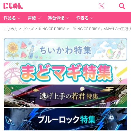
に
じ
め
ん
作品名
声優
舞台俳優
作者名
にじめん
>
グッズ
>
KING OF PRISM
> 『KING OF PRISM』×MAYL