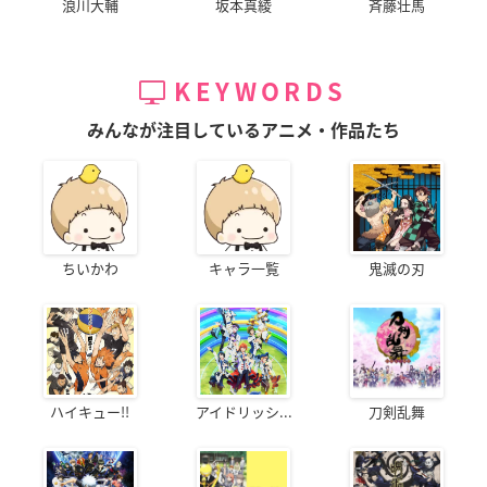
浪川大輔
坂本真綾
斉藤壮馬
KEYWORDS
みんなが注目しているアニメ・作品たち
ちいかわ
キャラ一覧
鬼滅の刃
ハイキュー!!
アイドリッシ...
刀剣乱舞