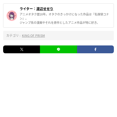
ライター：
渡辺せせり
アニメオタク歴20年。オタクのきっかけになった作品は『名探偵コナ
ン』。
ジャンプ系の漫画やそれを原作としたアニメ作品が特に好き。
カテゴリ :
KING OF PRISM