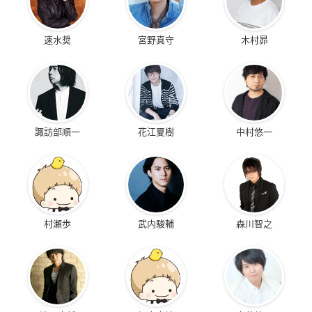
速水奨
宮野真守
木村昴
諏訪部順一
花江夏樹
中村悠一
村瀬歩
武内駿輔
森川智之