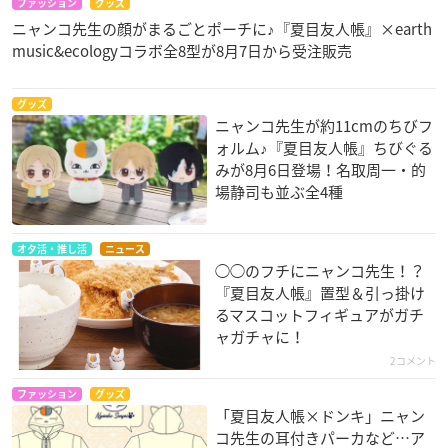
ファッション
グッズ
ニャンコ先生の顔がまるごとポーチに♪『夏目友人帳』×earth
music&ecologyコラボ全8型が8月7日から受注販売
グッズ
ニャンコ先生が約11cmのちびフ
ォルム♪『夏目友人帳』ちびぐる
みが8月6日登場！名取周一・的
場静司も並ぶ全4種
オタ活・推し活
ニュース
◯◯のフチにニャンコ先生！？
『夏目友人帳』置型＆引っ掛け
るマスコットフィギュアがガチ
ャガチャに！
2コメント
ファッション
グッズ
「夏目友人帳×ドンキ」ニャン
コ先生の耳付きパーカなど…ア