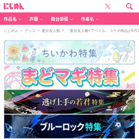
に
じ
め
ん
作品名
声優
舞台俳優
作者名
にじめん
>
グッズ
>
夏目友人帳
> 「夏目友人帳×アベイル」コラボ商品が6月