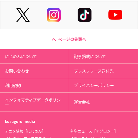
ページの先頭へ
にじめんについて
記事掲載について
お問い合わせ
プレスリリース送付先
利用規約
プライバシーポリシー
インフォマティブデータポリシ
運営会社
ー
kusuguru
media
アニメ情報［にじめん］
科学ニュース［ナゾロジー］