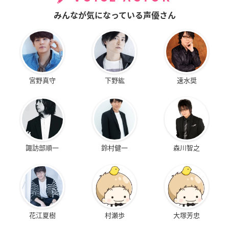
みんなが気になっている声優さん
宮野真守
下野紘
速水奨
諏訪部順一
鈴村健一
森川智之
花江夏樹
村瀬歩
大塚芳忠