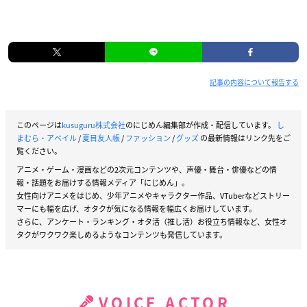
記事の内容について報告する
このページは
kusuguru株式会社
のにじめん編集部が作成・配信しています。
し
まむら・アベイル
/
夏目友人帳
/
ファッション
/
グッズ
の最新情報はリンク先をご
覧ください。
アニメ・ゲーム・漫画などの2次元コンテンツや、声優・舞台・俳優などの情
報・話題をお届けする情報メディア「にじめん」。
女性向けアニメをはじめ、少年アニメやキャラクター作品、VTuberなどストリー
マーにも幅を広げ、オタクが気になる情報を幅広くお届けしています。
さらに、アンケート・ランキング・オタ活（推し活）お役立ち情報など、女性オ
タクがワクワク楽しめるようなコンテンツも発信しています。
VOICE ACTOR