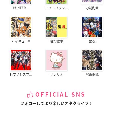
HUNTER...
アイドリッシ...
刀剣乱舞
ハイキュー!!
暗殺教室
銀魂
ヒプノシスマ...
サンリオ
呪術廻戦
OFFICIAL SNS
フォローしてより楽しいオタクライフ！