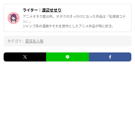
ライター：
渡辺せせり
アニメオタク歴20年。オタクのきっかけになった作品は『名探偵コナ
ン』。
ジャンプ系の漫画やそれを原作としたアニメ作品が特に好き。
カテゴリ :
夏目友人帳