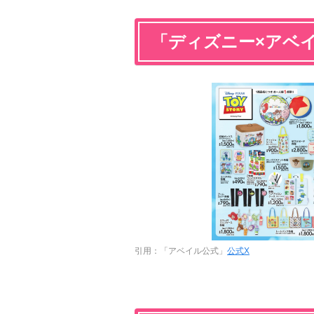
「ディズニー×アベ
引用：「アベイル公式」
公式X