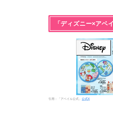
「ディズニー×アベ
引用：「アベイル公式」
公式X