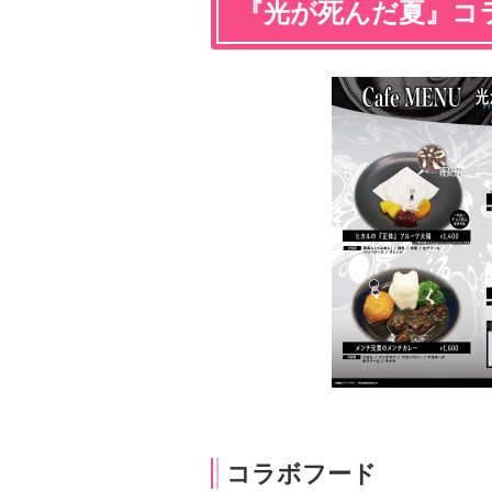
『光が死んだ夏』コ
コラボフード