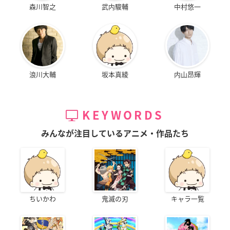
森川智之
武内駿輔
中村悠一
浪川大輔
坂本真綾
内山昂輝
KEYWORDS
みんなが注目しているアニメ・作品たち
ちいかわ
鬼滅の刃
キャラ一覧