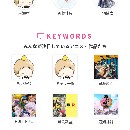
村瀬歩
斉藤壮馬
三宅健太
KEYWORDS
みんなが注目しているアニメ・作品たち
ちいかわ
キャラ一覧
鬼滅の刃
HUNTER...
暗殺教室
刀剣乱舞