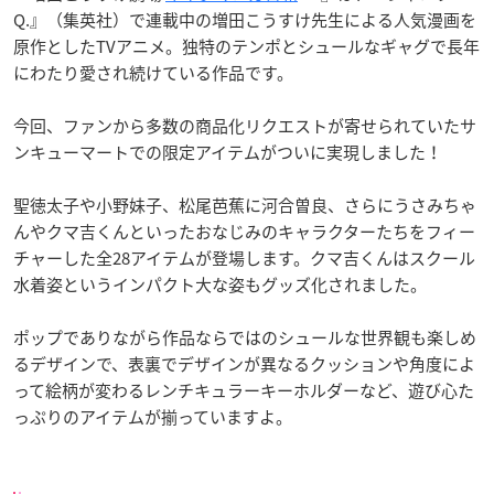
Q.』（集英社）で連載中の増田こうすけ先生による人気漫画を
原作としたTVアニメ。独特のテンポとシュールなギャグで長年
にわたり愛され続けている作品です。
今回、ファンから多数の商品化リクエストが寄せられていたサ
ンキューマートでの限定アイテムがついに実現しました！
聖徳太子や小野妹子、松尾芭蕉に河合曽良、さらにうさみちゃ
んやクマ吉くんといったおなじみのキャラクターたちをフィー
チャーした全28アイテムが登場します。クマ吉くんはスクール
水着姿というインパクト大な姿もグッズ化されました。
ポップでありながら作品ならではのシュールな世界観も楽しめ
るデザインで、表裏でデザインが異なるクッションや角度によ
って絵柄が変わるレンチキュラーキーホルダーなど、遊び心た
っぷりのアイテムが揃っていますよ。