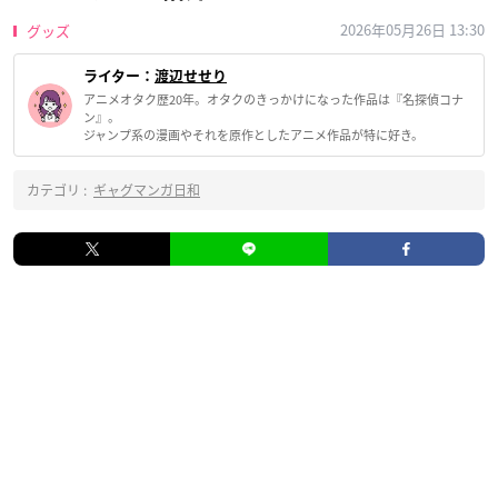
2026年05月26日 13:30
グッズ
ライター：
渡辺せせり
アニメオタク歴20年。オタクのきっかけになった作品は『名探偵コナ
ン』。
ジャンプ系の漫画やそれを原作としたアニメ作品が特に好き。
カテゴリ :
ギャグマンガ日和