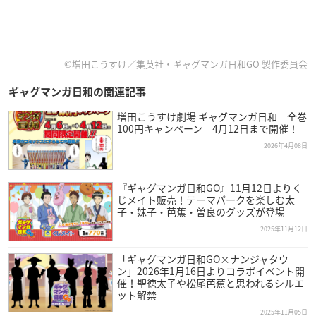
©増田こうすけ／集英社・ギャグマンガ日和GO 製作委員会
ギャグマンガ日和の関連記事
増田こうすけ劇場 ギャグマンガ日和 全巻
100円キャンペーン 4月12日まで開催！
2026年4月08日
『ギャグマンガ日和GO』11月12日よりく
じメイト販売！テーマパークを楽しむ太
子・妹子・芭蕉・曽良のグッズが登場
2025年11月12日
「ギャグマンガ日和GO×ナンジャタウ
ン」2026年1月16日よりコラボイベント開
催！聖徳太子や松尾芭蕉と思われるシルエ
ット解禁
2025年11月05日