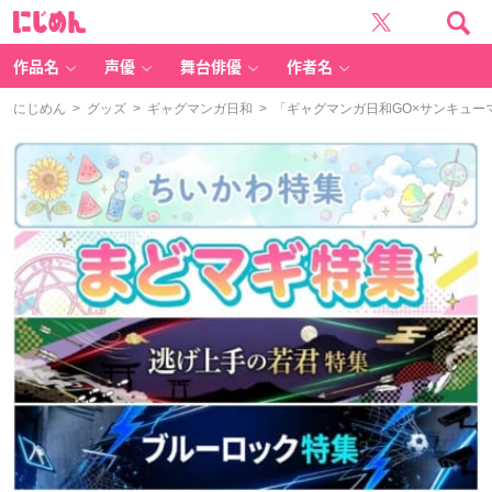
に
じ
め
ん
作品名
声優
舞台俳優
作者名
にじめん
>
グッズ
>
ギャグマンガ日和
> 「ギャグマンガ日和GO×サンキュー