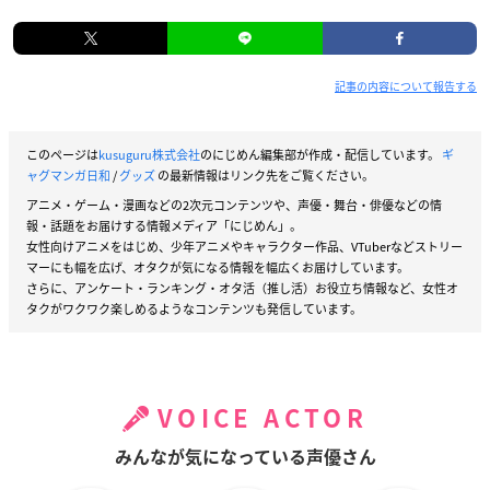
記事の内容について報告する
このページは
kusuguru株式会社
のにじめん編集部が作成・配信しています。
ギ
ャグマンガ日和
/
グッズ
の最新情報はリンク先をご覧ください。
アニメ・ゲーム・漫画などの2次元コンテンツや、声優・舞台・俳優などの情
報・話題をお届けする情報メディア「にじめん」。
女性向けアニメをはじめ、少年アニメやキャラクター作品、VTuberなどストリー
マーにも幅を広げ、オタクが気になる情報を幅広くお届けしています。
さらに、アンケート・ランキング・オタ活（推し活）お役立ち情報など、女性オ
タクがワクワク楽しめるようなコンテンツも発信しています。
VOICE ACTOR
みんなが気になっている声優さん