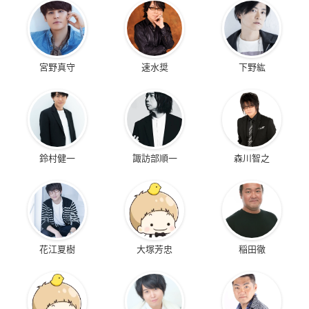
宮野真守
速水奨
下野紘
鈴村健一
諏訪部順一
森川智之
花江夏樹
大塚芳忠
稲田徹