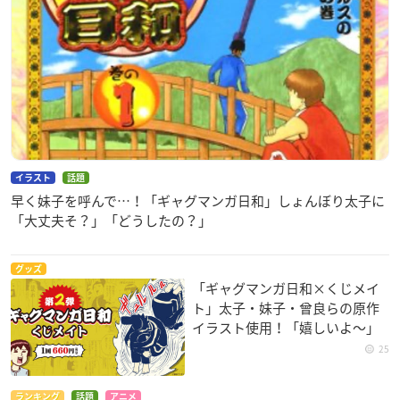
イラスト
話題
早く妹子を呼んで…！「ギャグマンガ日和」しょんぼり太子に
「大丈夫そ？」「どうしたの？」
グッズ
「ギャグマンガ日和×くじメイ
ト」太子・妹子・曾良らの原作
イラスト使用！「嬉しいよ～」
25
ランキング
話題
アニメ