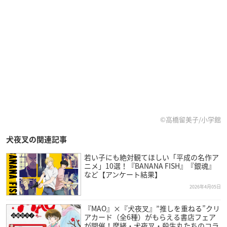
©高橋留美子/小学館
犬夜叉の関連記事
若い子にも絶対観てほしい「平成の名作ア
ニメ」10選！『BANANA FISH』『銀魂』
など【アンケート結果】
2026年4月05日
『MAO』×『犬夜叉』”推しを重ねる”クリ
アカード（全6種）がもらえる書店フェア
が開催！摩緒・犬夜叉・殺生丸たちのコラ