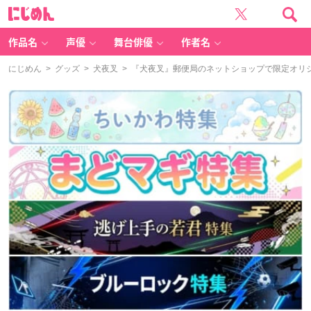
に
じ
め
ん
作品名
声優
舞台俳優
作者名
にじめん
>
グッズ
>
犬夜叉
> 『犬夜叉』郵便局のネットショップで限定オリ