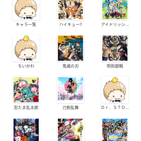
キャラ一覧
ハイキュー!!
アイドリッシ...
ちいかわ
鬼滅の刃
呪術廻戦
忍たま乱太郎
刀剣乱舞
Ｄｒ．ＳＴＯ...