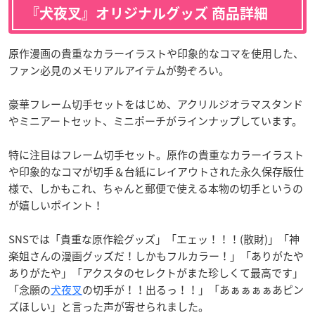
『犬夜叉』オリジナルグッズ 商品詳細
原作漫画の貴重なカラーイラストや印象的なコマを使用した、
ファン必見のメモリアルアイテムが勢ぞろい。
豪華フレーム切手セットをはじめ、アクリルジオラマスタンド
やミニアートセット、ミニポーチがラインナップしています。
特に注目はフレーム切手セット。原作の貴重なカラーイラスト
や印象的なコマが切手＆台紙にレイアウトされた永久保存版仕
様で、しかもこれ、ちゃんと郵便で使える本物の切手というの
が嬉しいポイント！
SNSでは「貴重な原作絵グッズ」「エェッ！！！(散財)」「神
楽姐さんの漫画グッズだ！しかもフルカラー！」「ありがたや
ありがたや」「アクスタのセレクトがまた珍しくて最高です」
「念願の
犬夜叉
の切手が！！出るっ！！」「あぁぁぁぁあピン
ズほしい」と言った声が寄せられました。