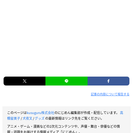
記事の内容について報告する
このページは
kusuguru株式会社
のにじめん編集部が作成・配信しています。
高
橋留美子
/
犬夜叉
/
グッズ
の最新情報はリンク先をご覧ください。
アニメ・ゲーム・漫画などの2次元コンテンツや、声優・舞台・俳優などの情
報・話題をお届けする情報メディア「にじめん」。