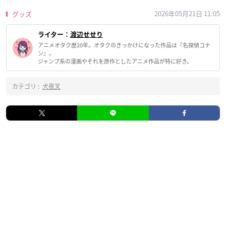
2026年05月21日 11:05
グッズ
ライター：
渡辺せせり
アニメオタク歴20年。オタクのきっかけになった作品は『名探偵コナ
ン』。
ジャンプ系の漫画やそれを原作としたアニメ作品が特に好き。
カテゴリ :
犬夜叉