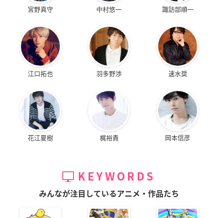
宮野真守
中村悠一
諏訪部順一
江口拓也
羽多野渉
速水奨
花江夏樹
梶裕貴
岡本信彦
KEYWORDS
みんなが注目しているアニメ・作品たち