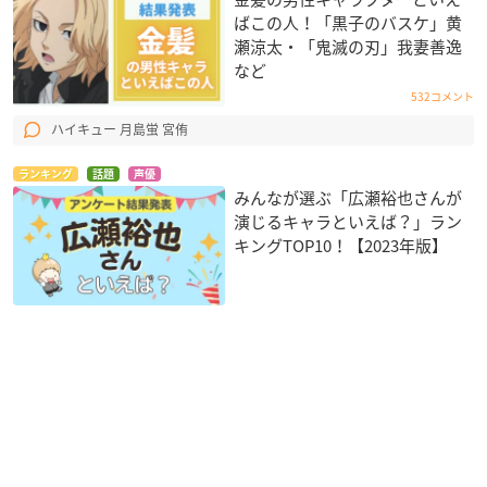
ばこの人！「黒子のバスケ」黄
瀬涼太・「鬼滅の刃」我妻善逸
など
532コメント
ハイキュー 月島蛍 宮侑
ランキング
話題
声優
みんなが選ぶ「広瀬裕也さんが
演じるキャラといえば？」ラン
キングTOP10！【2023年版】