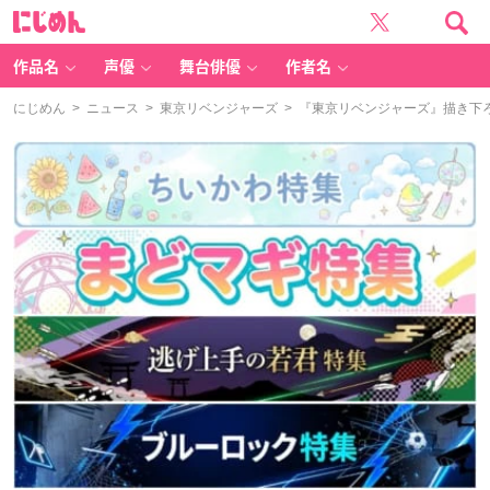
に
じ
め
ん
作品名
声優
舞台俳優
作者名
にじめん
>
ニュース
>
東京リベンジャーズ
> 『東京リベンジャーズ』描き下ろ