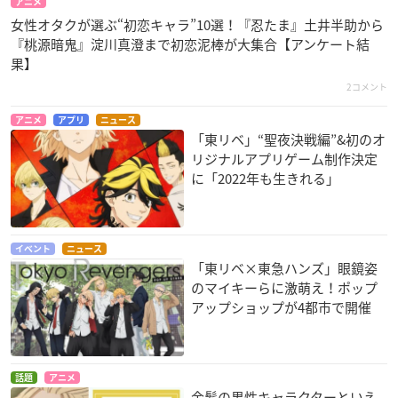
アニメ
女性オタクが選ぶ“初恋キャラ”10選！『忍たま』土井半助から
『桃源暗鬼』淀川真澄まで初恋泥棒が大集合【アンケート結
果】
2コメント
アニメ
アプリ
ニュース
「東リベ」“聖夜決戦編”&初のオ
リジナルアプリゲーム制作決定
に「2022年も生きれる」
イベント
ニュース
「東リベ×東急ハンズ」眼鏡姿
のマイキーらに激萌え！ポップ
アップショップが4都市で開催
話題
アニメ
金髪の男性キャラクターといえ