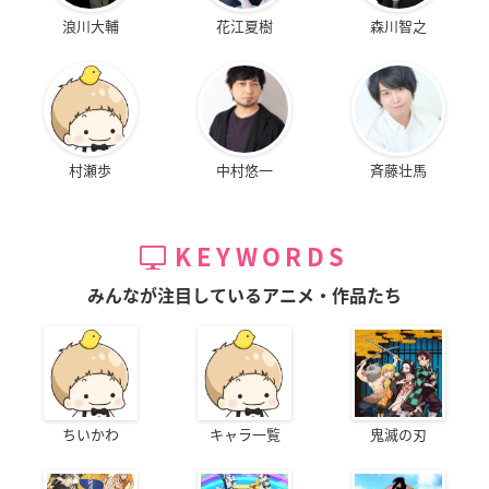
浪川大輔
花江夏樹
森川智之
村瀬歩
中村悠一
斉藤壮馬
KEYWORDS
みんなが注目しているアニメ・作品たち
ちいかわ
キャラ一覧
鬼滅の刃