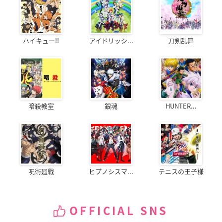
ハイキュー!!
アイドリッシ...
刀剣乱舞
暗殺教室
銀魂
HUNTER...
呪術廻戦
ヒプノシスマ...
テニスの王子様
OFFICIAL SNS