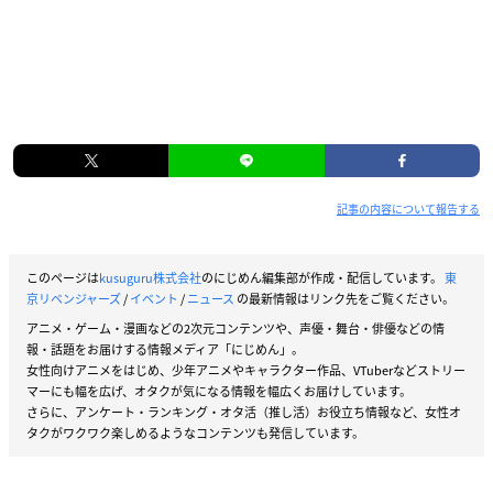
記事の内容について報告する
このページは
kusuguru株式会社
のにじめん編集部が作成・配信しています。
東
京リベンジャーズ
/
イベント
/
ニュース
の最新情報はリンク先をご覧ください。
アニメ・ゲーム・漫画などの2次元コンテンツや、声優・舞台・俳優などの情
報・話題をお届けする情報メディア「にじめん」。
女性向けアニメをはじめ、少年アニメやキャラクター作品、VTuberなどストリー
マーにも幅を広げ、オタクが気になる情報を幅広くお届けしています。
さらに、アンケート・ランキング・オタ活（推し活）お役立ち情報など、女性オ
タクがワクワク楽しめるようなコンテンツも発信しています。