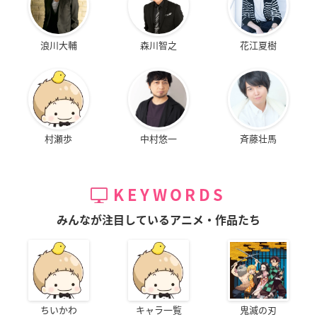
浪川大輔
森川智之
花江夏樹
村瀬歩
中村悠一
斉藤壮馬
KEYWORDS
みんなが注目しているアニメ・作品たち
ちいかわ
キャラ一覧
鬼滅の刃