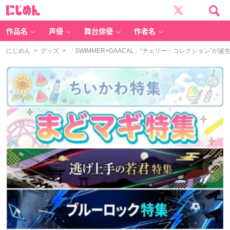
に
じ
め
ん
作品名
声優
舞台俳優
作者名
にじめん
>
グッズ
> 「SWIMMER×GAACAL」“チェリー・コレクション”