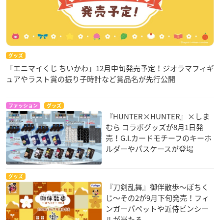
グッズ
「エニマイくじ ちいかわ」12月中旬発売予定！ジオラマフィギ
ュアやラスト賞の振り子時計など賞品名が先行公開
ファッション
グッズ
『HUNTER×HUNTER』×しま
むら コラボグッズが8月1日発
売！G.I.カードモチーフのキーホ
ルダーやパスケースが登場
グッズ
『刀剣乱舞』御伴散歩～ぽちく
じ～その2が9月下旬発売！フィ
ンガーパペットや近侍ピンシー
ルが当たる