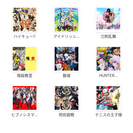
ハイキュー!!
アイドリッシ...
刀剣乱舞
暗殺教室
銀魂
HUNTER...
ヒプノシスマ...
呪術廻戦
テニスの王子様