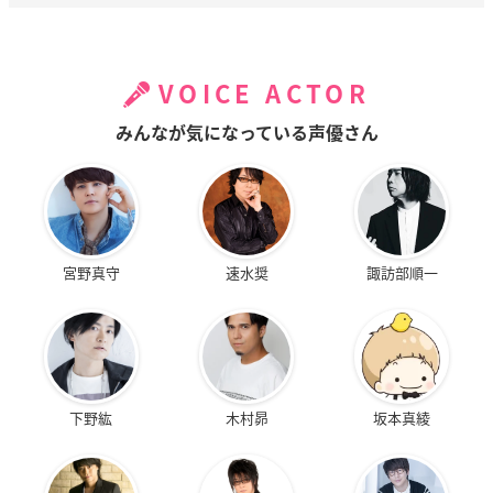
VOICE ACTOR
みんなが気になっている声優さん
宮野真守
速水奨
諏訪部順一
下野紘
木村昴
坂本真綾