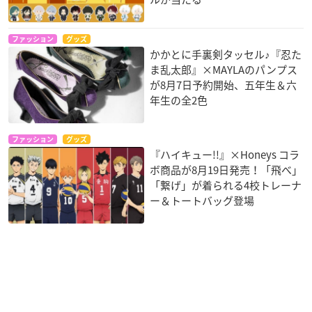
ファッション
グッズ
かかとに手裏剣タッセル♪『忍た
ま乱太郎』×MAYLAのパンプス
が8月7日予約開始、五年生＆六
年生の全2色
ファッション
グッズ
『ハイキュー!!』×Honeys コラ
ボ商品が8月19日発売！「飛べ」
「繋げ」が着られる4校トレーナ
ー＆トートバッグ登場