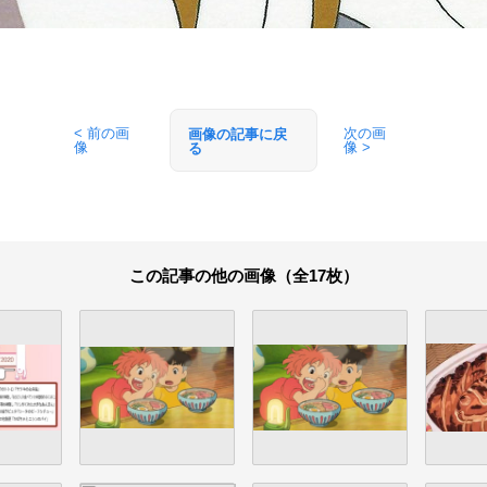
< 前の画
次の画
画像の記事に戻
像
像 >
る
この記事の他の画像（全17枚）