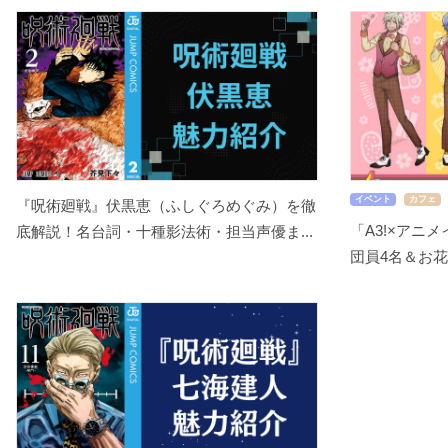
イベント
カフェ
『呪術廻戦』伏黒恵（ふしぐろめぐみ）を徹
「A3!×アニ
底解説！名台詞・十種影法術・担当声優ま...
団員4名＆お花