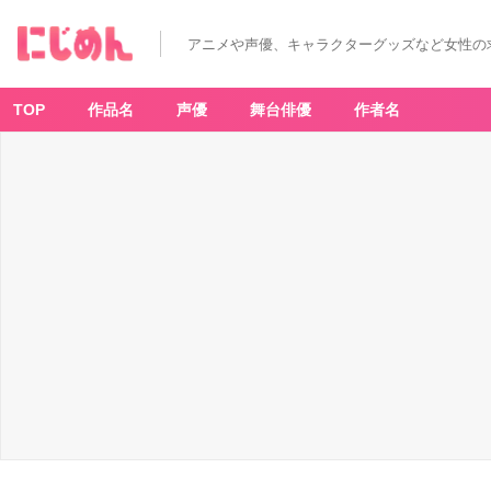
人
気
な“ジ
アニメや声優、キャラクターグッズなど女性の
ブ
リ
飯”は
何？
「一
TOP
作品名
声優
舞台俳優
作者名
番
食
べ
た
い
ジ
ブ
リ
飯」
ラ
ン
キ
ン
グ
T
O
P
1
0
発
表！
_
1
4
番
目
の
画
像
-
ア
ニ
メ
情
報