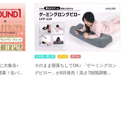
オタ活・推し活
グッズ
ゲーム
に大集合♪
そのまま寝落ちしてOK♪ 「ゲーミングロン
幕！缶バ...
グピロー」が8月発売！高さ7段階調整...