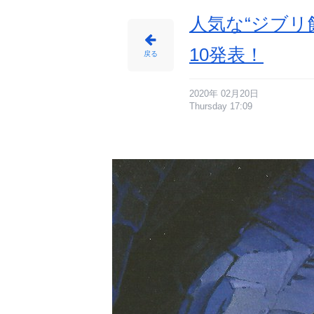
サ
イ
ト
人気な“ジブリ
に
じ
め
ん
10発表！
戻る
2020年 02月20日
Thursday 17:09