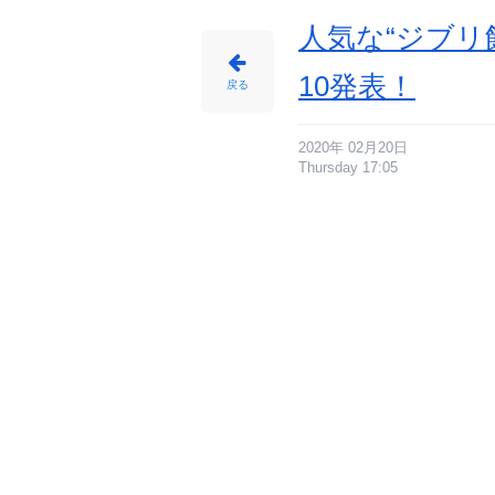
イ
ト
に
人気な“ジブリ
じ
め
ん
10発表！
戻る
2020年 02月20日
Thursday 17:05