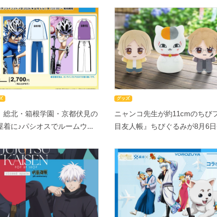
ズ
グッズ
』総北・箱根学園・京都伏見の
ニャンコ先生が約11cmのちび
着に♪パシオスでルームウ...
目友人帳』ちびぐるみが8月6日登