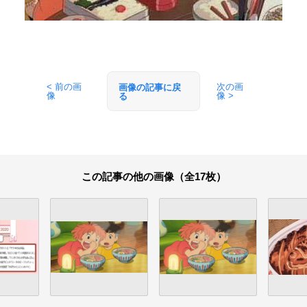
< 前の画
次の画
画像の記事に戻
像
像 >
る
この記事の他の画像（全17枚）