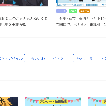
イベント
フェア
ニュース
虎杖＆五条がもふもふぬいぐる
「銀魂×萩市」銀時たちとトビ
UP SHOPが8...
玄関口でお出迎え♪「銀魂暦」10月
むら・アベイル
ちいかわ
イベント
キャラ一覧
ア