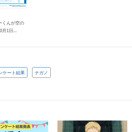
ーくんが空の
1日...
ンケート結果
ナガノ