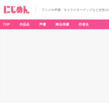
人
気
な“ジ
アニメや声優、キャラクターグッズなど女性の
ブ
リ
飯”は
何？
「一
TOP
作品名
声優
舞台俳優
作者名
番
食
べ
た
い
ジ
ブ
リ
飯」
ラ
ン
キ
ン
グ
T
O
P
1
0
発
表！
_
9
番
目
の
画
像
-
ア
ニ
メ
情
報
サ