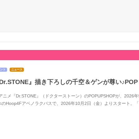
ント
ニュース
Dr.STONE』描き下ろしの千空＆ゲンが尊い♪POP
Vアニメ『Dr.STONE』（ドクターストーン）のPOPUPSHOPが、2
べのHoop4Fアベノラクバスで、2026年10月2日（金）よりスタート。