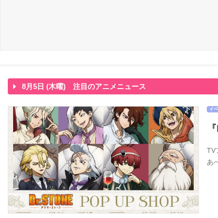
8月5日 (木曜) 注目のアニメニュース
イベ
『
T
あ