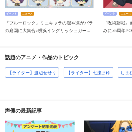
イベント
ニュース
イベント
ニュース
『ブルーロック』ミニキャラの潔や凛がバラ
『呪術廻戦』
の庭園に大集合♪横浜イングリッシュガー...
みに♪5周年POP 
話題のアニメ・作品のトピック
【ライター】渡辺せせり
【ライター】七瀬まゆ
しま
声優の最新記事