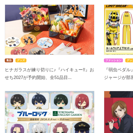
食品
グッズ
ファッション
グッ
ヒナガラスが練り切りに♪『ハイキュー!!』お
『弱虫ペダル
せち2027が予約開始、全51品目...
ジャージが部屋