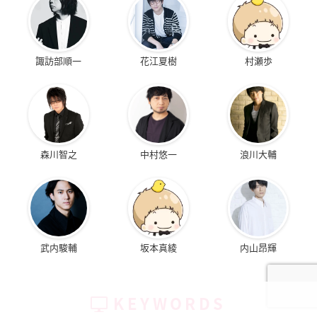
諏訪部順一
花江夏樹
村瀬歩
森川智之
中村悠一
浪川大輔
武内駿輔
坂本真綾
内山昂輝
KEYWORDS