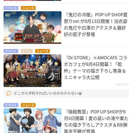
イベント
ニュース
『鬼灯の冷徹』POP UP SHOP夏
祭りver.が8月13日開催！浴衣姿
の鬼灯や白澤のアクスタ＆猫好
好の扇子が登場
イベント
カフェ
ニュース
『Dr.STONE』×AMOCAFE コラ
ボカフェが8月4日開幕！「乾
杯」テーマの描き下ろし等身＆
ミニキャラ大公開
6コメント
どこから予約すればいいのかわからない😭
イベント
ニュース
『暗殺教室』POP UP SHOPが8
月6日開幕！夏の装いの渚や業た
ちの描き下ろしアクスタ＆BB弾
風金平糖が登場