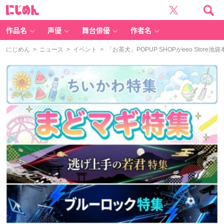
に
じ
め
ん
作品名
声優
舞台俳優
作者名
にじめん
>
ニュース
>
イベント
> 「お茶犬」POPUP SHOPがeeo St