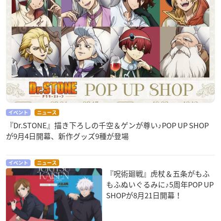
イベント
ニュース
『Dr.STONE』描き下ろしの千空＆ゲンが尊い♪POP UP SHOP
が9月4日開幕、新作グッズ9種が登場
イベント
ニュース
『呪術廻戦』虎杖＆五条がもふ
もふぬいぐるみに♪5周年POP UP
SHOPが8月21日開幕！