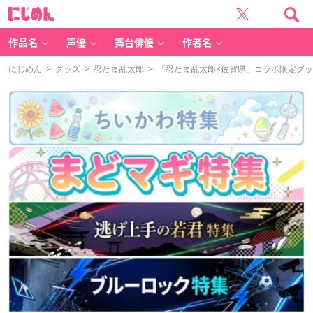
に
じ
め
ん
作品名
声優
舞台俳優
作者名
にじめん
>
グッズ
>
忍たま乱太郎
> 「忍たま乱太郎×佐賀県」コラボ限定グ