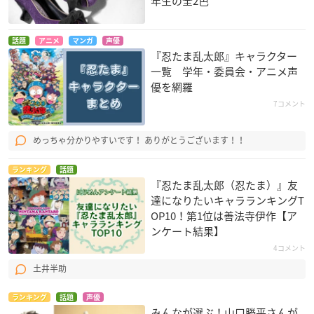
年生の全2色
話題
アニメ
マンガ
声優
『忍たま乱太郎』キャラクター
一覧 学年・委員会・アニメ声
優を網羅
7コメント
めっちゃ分かりやすいです！ ありがとうございます！！
ランキング
話題
『忍たま乱太郎（忍たま）』友
達になりたいキャラランキングT
OP10！第1位は善法寺伊作【ア
ンケート結果】
4コメント
土井半助
ランキング
話題
声優
みんなが選ぶ！山口勝平さんが