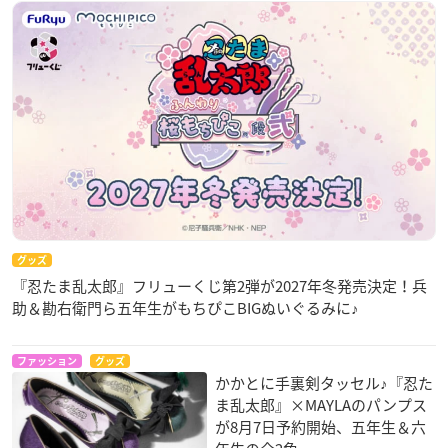
グッズ
『忍たま乱太郎』フリューくじ第2弾が2027年冬発売決定！兵
助＆勘右衛門ら五年生がもちぴこBIGぬいぐるみに♪
ファッション
グッズ
かかとに手裏剣タッセル♪『忍た
ま乱太郎』×MAYLAのパンプス
が8月7日予約開始、五年生＆六