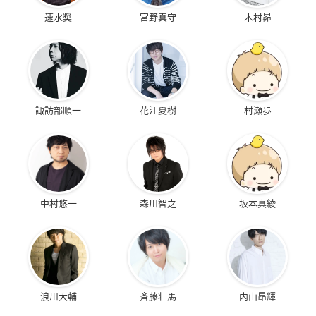
速水奨
宮野真守
木村昴
諏訪部順一
花江夏樹
村瀬歩
中村悠一
森川智之
坂本真綾
浪川大輔
斉藤壮馬
内山昂輝