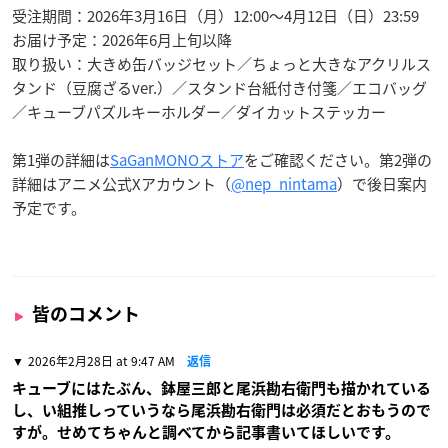
受注期間：2026年3月16日（月）12:00〜4月12日（日）23:59
お届け予定：2026年6月上旬以降
取り扱い：大きめ缶バッジセット／ちょっと大きなアクリルス
タンド（豆腐ざるver.）／スタンド台紙付き付箋／エコバッグ
／キューブパズルキーホルダー／ダイカットステッカー
第1弾の詳細は
SaGanMONOストア
をご確認ください。第2弾の
詳細はアニメ公式Xアカウント（
@nep_nintama
）で後日案内
予定です。
皆のコメント
2026年2月28日 at 9:47 AM
返信
キューブにはたぶん、鉢屋三郎と尾浜勘右衛門も描かれている
し、い組推しっていうなら尾浜勘右衛門は必須だとおもうので
すが。せめてちゃんと調べてから記事書いてほしいです。