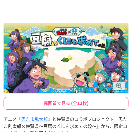
高画質で見る (全12枚)
アニメ『
忍たま乱太郎
』と佐賀県のコラボプロジェクト「忍た
ま乱太郎×佐賀県〜豆腐のくにを求めての段〜」から、限定コ