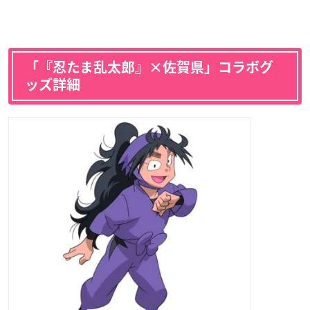
「『忍たま乱太郎』×佐賀県」コラボグ
ッズ詳細