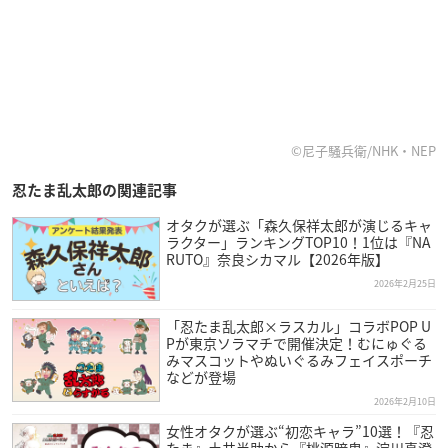
©尼子騒兵衛/NHK・NEP
忍たま乱太郎の関連記事
オタクが選ぶ「森久保祥太郎が演じるキャ
ラクター」ランキングTOP10！1位は『NA
RUTO』奈良シカマル【2026年版】
2026年2月25日
「忍たま乱太郎×ラスカル」コラボPOP U
Pが東京ソラマチで開催決定！むにゅぐる
みマスコットやぬいぐるみフェイスポーチ
などが登場
2026年2月10日
女性オタクが選ぶ“初恋キャラ”10選！『忍
たま』土井半助から『桃源暗鬼』淀川真澄