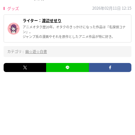
2026年02月11日 12:15
グッズ
ライター：
渡辺せせり
アニメオタク歴20年。オタクのきっかけになった作品は『名探偵コナ
ン』。
ジャンプ系の漫画やそれを原作としたアニメ作品が特に好き。
カテゴリ :
幽☆遊☆白書