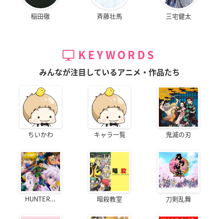
稲田徹
斉藤壮馬
三宅健太
KEYWORDS
みんなが注目しているアニメ・作品たち
ちいかわ
キャラ一覧
鬼滅の刃
HUNTER...
暗殺教室
刀剣乱舞