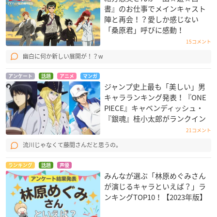
書』のお仕事でメインキャスト
陣と再会！？愛しか感じない
「桑原君」呼びに感動！
15コメント
幽白に何か新しい展開が！？w
アンケート
話題
アニメ
マンガ
ジャンプ史上最も「美しい」男
キャラランキング発表！『ONE
PIECE』キャベンディッシュ・
『銀魂』桂小太郎がランクイン
21コメント
流川じゃなくて藤間さんだと思うの。
ランキング
話題
声優
みんなが選ぶ「林原めぐみさん
が演じるキャラといえば？」ラ
ンキングTOP10！【2023年版】