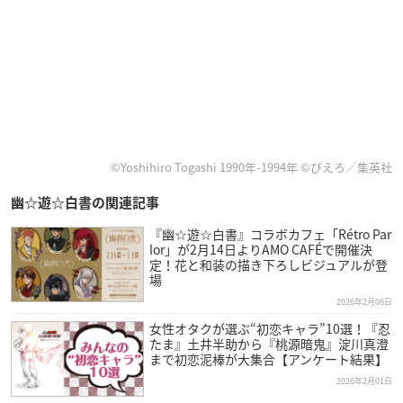
©Yoshihiro Togashi 1990年-1994年 ©ぴえろ／集英社
幽☆遊☆白書の関連記事
『幽☆遊☆白書』コラボカフェ「Rétro Par
lor」が2月14日よりAMO CAFÉで開催決
定！花と和装の描き下ろしビジュアルが登
場
2026年2月06日
女性オタクが選ぶ“初恋キャラ”10選！『忍
たま』土井半助から『桃源暗鬼』淀川真澄
まで初恋泥棒が大集合【アンケート結果】
2026年2月01日