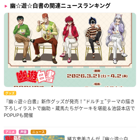
幽☆遊☆白書の関連ニュースランキング
グッズ
『幽☆遊☆白書』新作グッズが発売！”ドルチェ”テーマの描き
下ろしイラストで幽助・蔵馬たちがケーキを堪能＆池袋本店で
POPUPも開催
アニメ
声優
ニュース
緒方恵美さんが『幽☆遊☆白