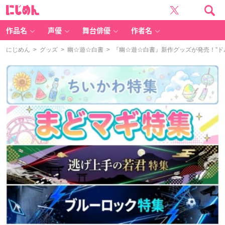
に
じ
め
ん
作品名
声優
舞台俳優
作者名
にじめん
>
グッズ
>
幽☆遊☆白書
> 『幽☆遊☆白書』新作グッズが発売！”ド