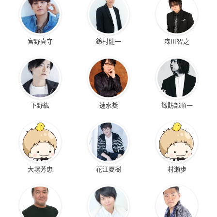
宮野真守
鈴村健一
森川智之
下野紘
速水奨
諏訪部順一
大塚芳忠
花江夏樹
村瀬歩