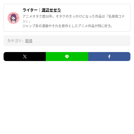
ライター：
渡辺せせり
アニメオタク歴20年。オタクのきっかけになった作品は『名探偵コナ
ン』。
ジャンプ系の漫画やそれを原作としたアニメ作品が特に好き。
カテゴリ :
銀魂