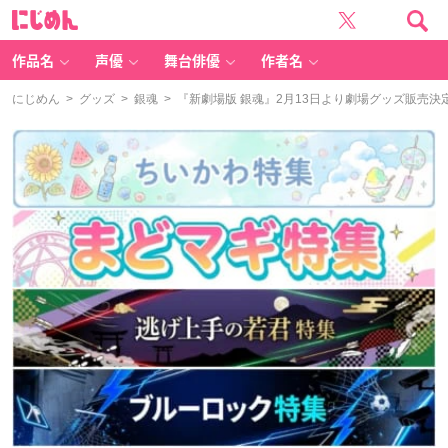
に
じ
め
ん
作品名
声優
舞台俳優
作者名
にじめん
>
グッズ
>
銀魂
> 『新劇場版 銀魂』2月13日より劇場グッズ販売