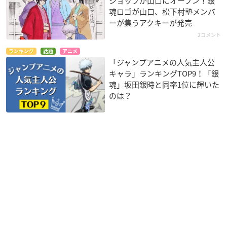
ショップが山口にオープン！銀
魂ロゴが山口、松下村塾メンバ
ーが集うアクキーが発売
2コメント
ランキング
話題
アニメ
「ジャンプアニメの人気主人公
キャラ」ランキングTOP9！「銀
魂」坂田銀時と同率1位に輝いた
のは？