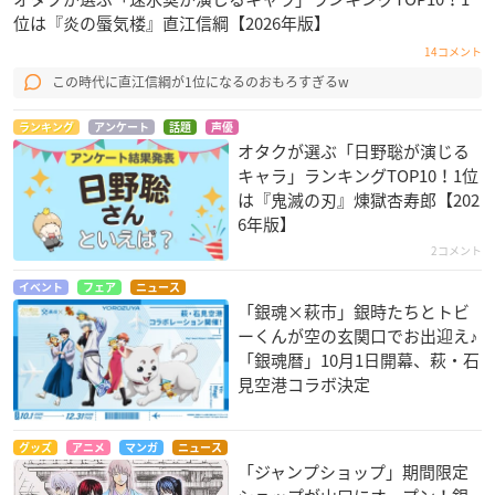
位は『炎の蜃気楼』直江信綱【2026年版】
14コメント
この時代に直江信綱が1位になるのおもろすぎるw
ランキング
アンケート
話題
声優
オタクが選ぶ「日野聡が演じる
キャラ」ランキングTOP10！1位
は『鬼滅の刃』煉󠄁獄杏寿郎【202
6年版】
2コメント
イベント
フェア
ニュース
「銀魂×萩市」銀時たちとトビ
ーくんが空の玄関口でお出迎え♪
「銀魂暦」10月1日開幕、萩・石
見空港コラボ決定
グッズ
アニメ
マンガ
ニュース
「ジャンプショップ」期間限定