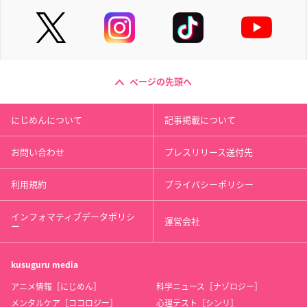
ページの先頭へ
にじめんについて
記事掲載について
お問い合わせ
プレスリリース送付先
利用規約
プライバシーポリシー
インフォマティブデータポリシ
運営会社
ー
kusuguru
media
アニメ情報［にじめん］
科学ニュース［ナゾロジー］
メンタルケア［ココロジー］
心理テスト［シンリ］