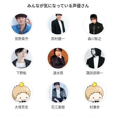
みんなが気になっている声優さん
宮野真守
鈴村健一
森川智之
下野紘
速水奨
諏訪部順一
大塚芳忠
花江夏樹
村瀬歩