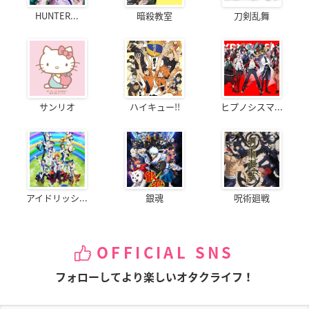
HUNTER...
暗殺教室
刀剣乱舞
サンリオ
ハイキュー!!
ヒプノシスマ...
アイドリッシ...
銀魂
呪術廻戦
OFFICIAL SNS
フォローしてより楽しいオタクライフ！