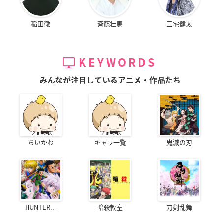
稲田徹
斉藤壮馬
三宅健太
KEYWORDS
みんなが注目しているアニメ・作品たち
ちいかわ
キャラ一覧
鬼滅の刃
HUNTER...
暗殺教室
刀剣乱舞