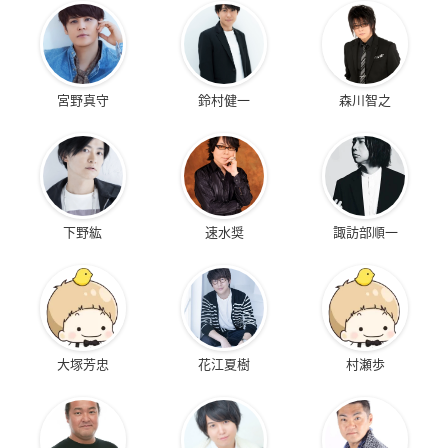
宮野真守
鈴村健一
森川智之
下野紘
速水奨
諏訪部順一
大塚芳忠
花江夏樹
村瀬歩