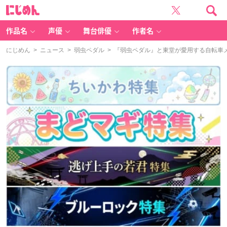
に
じ
め
ん
作品名
声優
舞台俳優
作者名
にじめん
>
ニュース
>
弱虫ペダル
> 『弱虫ペダル』と東堂が愛用する自転車