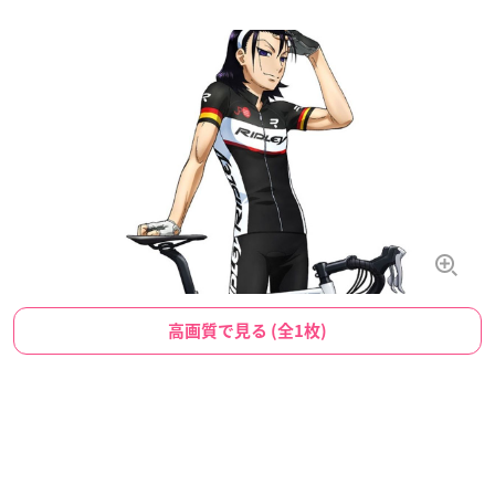
高画質で見る (全1枚)