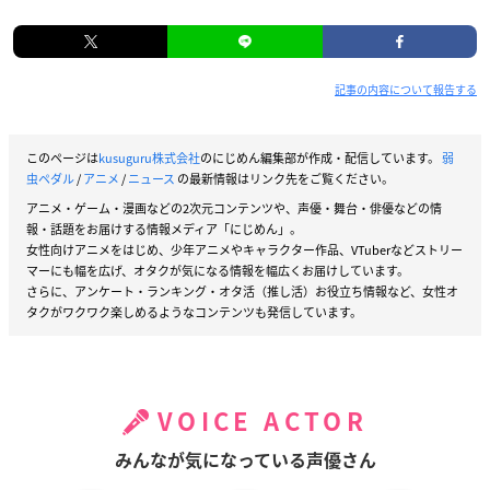
記事の内容について報告する
このページは
kusuguru株式会社
のにじめん編集部が作成・配信しています。
弱
虫ペダル
/
アニメ
/
ニュース
の最新情報はリンク先をご覧ください。
アニメ・ゲーム・漫画などの2次元コンテンツや、声優・舞台・俳優などの情
報・話題をお届けする情報メディア「にじめん」。
女性向けアニメをはじめ、少年アニメやキャラクター作品、VTuberなどストリー
マーにも幅を広げ、オタクが気になる情報を幅広くお届けしています。
さらに、アンケート・ランキング・オタ活（推し活）お役立ち情報など、女性オ
タクがワクワク楽しめるようなコンテンツも発信しています。
VOICE ACTOR
みんなが気になっている声優さん