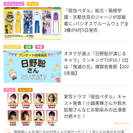
ファッション
グッズ
『弱虫ペダル』総北・箱根学
園・京都伏見のジャージが部屋
着に♪パシオスでルームウェア全
3種が8月5日発売
ランキング
話題
声優
オタクが選ぶ「日野聡が演じる
キャラ」ランキングTOP10！1位
は『鬼滅の刃』煉󠄁獄杏寿郎【202
5年版】
アニメ
ニュース
実写ドラマ『弱虫ペダル』キャ
スト発表！小越勇輝さんや鈴木
拡樹さんなどお馴染みの出演者
が続々と！
45コメント
御堂筋くんを演じるのが充くんで良かった！！！充くん以外の方が演