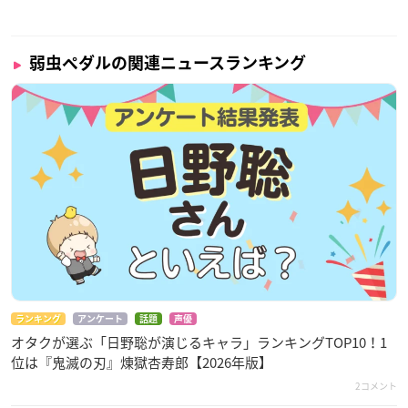
弱虫ペダルの関連ニュースランキング
ランキング
アンケート
話題
声優
オタクが選ぶ「日野聡が演じるキャラ」ランキングTOP10！1
位は『鬼滅の刃』煉󠄁獄杏寿郎【2026年版】
2コメント