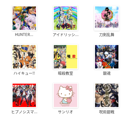
HUNTER...
アイドリッシ...
刀剣乱舞
ハイキュー!!
暗殺教室
銀魂
ヒプノシスマ...
サンリオ
呪術廻戦