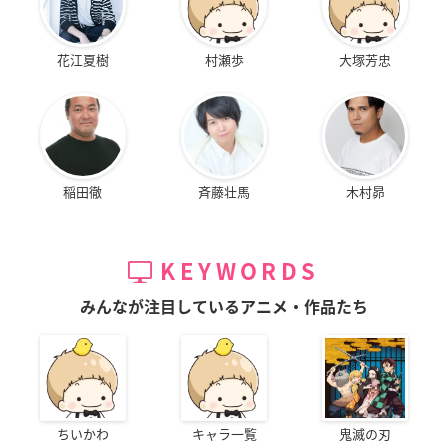
花江夏樹
村瀬歩
大塚芳忠
稲田徹
斉藤壮馬
木村昴
KEYWORDS
みんなが注目しているアニメ・作品たち
ちいかわ
キャラ一覧
鬼滅の刃