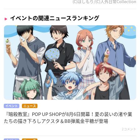
(C)ほしもり/(C)人外日常Collection
イベントの関連ニュースランキング
イベント
ニュース
『暗殺教室』POP UP SHOPが8月6日開幕！夏の装いの渚や業
たちの描き下ろしアクスタ＆BB弾風金平糖が登場
2コメント