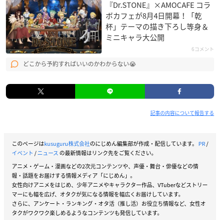
『Dr.STONE』×AMOCAFE コラ
ボカフェが8月4日開幕！「乾
杯」テーマの描き下ろし等身＆
ミニキャラ大公開
6コメント
どこから予約すればいいのかわからない😭
記事の内容について報告する
このページは
kusuguru株式会社
のにじめん編集部が作成・配信しています。
PR
/
イベント
/
ニュース
の最新情報はリンク先をご覧ください。
アニメ・ゲーム・漫画などの2次元コンテンツや、声優・舞台・俳優などの情
報・話題をお届けする情報メディア「にじめん」。
女性向けアニメをはじめ、少年アニメやキャラクター作品、VTuberなどストリー
マーにも幅を広げ、オタクが気になる情報を幅広くお届けしています。
さらに、アンケート・ランキング・オタ活（推し活）お役立ち情報など、女性オ
タクがワクワク楽しめるようなコンテンツも発信しています。