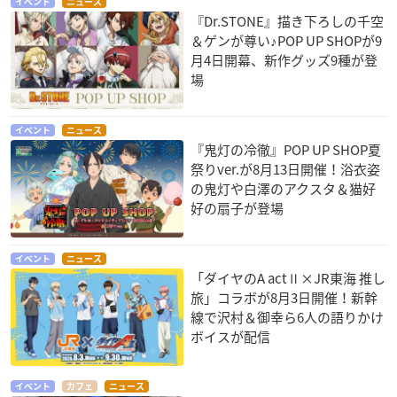
イベント
ニュース
『Dr.STONE』描き下ろしの千空
＆ゲンが尊い♪POP UP SHOPが9
月4日開幕、新作グッズ9種が登
場
イベント
ニュース
『鬼灯の冷徹』POP UP SHOP夏
祭りver.が8月13日開催！浴衣姿
の鬼灯や白澤のアクスタ＆猫好
好の扇子が登場
イベント
ニュース
「ダイヤのA actⅡ×JR東海 推し
旅」コラボが8月3日開催！新幹
線で沢村＆御幸ら6人の語りかけ
ボイスが配信
イベント
カフェ
ニュース