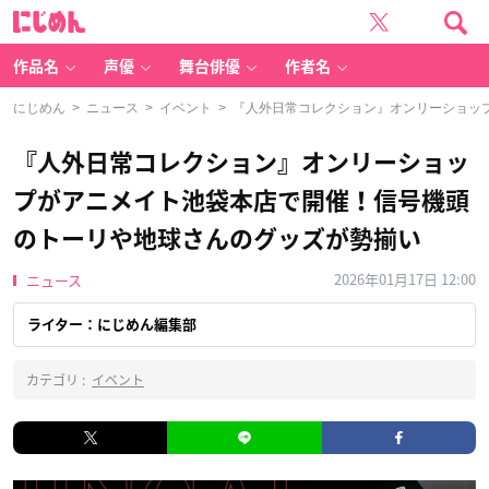
に
じ
め
ん
作品名
声優
舞台俳優
作者名
にじめん
>
ニュース
>
イベント
> 『人外日常コレクション』オンリーショッ
『人外日常コレクション』オンリーショッ
プがアニメイト池袋本店で開催！信号機頭
のトーリや地球さんのグッズが勢揃い
2026年01月17日 12:00
ニュース
ライター：にじめん編集部
カテゴリ :
イベント